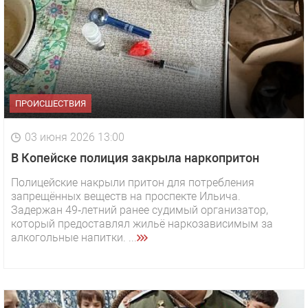
ПРОИСШЕСТВИЯ
03 июня 2026 13:00
В Копейске полиция закрыла наркопритон
Полицейские накрыли притон для потребления
запрещённых веществ на проспекте Ильича.
Задержан 49‑летний ранее судимый организатор,
который предоставлял жильё наркозависимым за
алкогольные напитки. ...