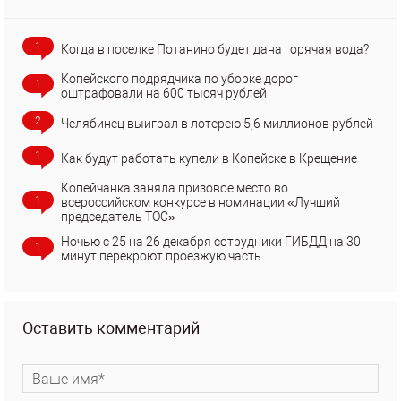
1
Когда в поселке Потанино будет дана горячая вода?
Копейского подрядчика по уборке дорог
1
оштрафовали на 600 тысяч рублей
2
Челябинец выиграл в лотерею 5,6 миллионов рублей
1
Как будут работать купели в Копейске в Крещение
Копейчанка заняла призовое место во
1
всероссийском конкурсе в номинации «Лучший
председатель ТОС»
Ночью с 25 на 26 декабря сотрудники ГИБДД на 30
1
минут перекроют проезжую часть
Оставить комментарий