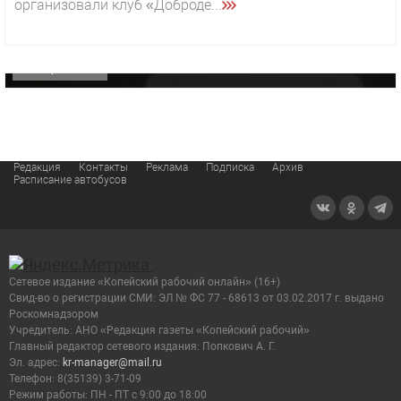
организовали клуб «Доброде...
«Звезда» Метрана стала главным героем нового
видео компании
ОФИЦИАЛЬНО
Редакция
Контакты
Реклама
Подписка
Архив
Расписание автобусов
Сетевое издание «Копейский рабочий онлайн» (16+)
Cвид-во о регистрации СМИ: ЭЛ № ФС 77 - 68613 от 03.02.2017 г. выдано
Роскомнадзором
Учредитель: АНО «Редакция газеты «Копейский рабочий»
Главный редактор сетевого издания: Попкович А. Г.
Эл. адрес:
kr-manager@mail.ru
Телефон: 8(35139) 3-71-09
Режим работы: ПН - ПТ с 9:00 до 18:00