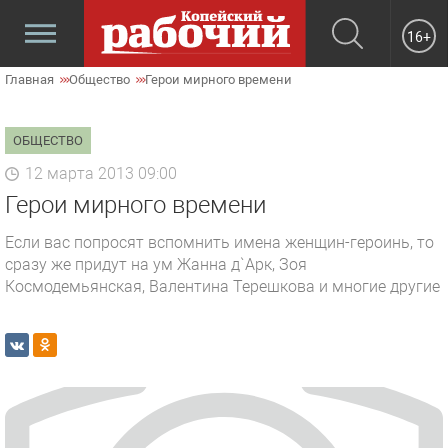
16+
Главная
Общество
Герои мирного времени
ОБЩЕСТВО
12 марта 2013 09:00
Герои мирного времени
Если вас попросят вспомнить имена женщин-героинь, то
сразу же придут на ум Жанна д`Арк, Зоя
Космодемьянская, Валентина Терешкова и многие другие