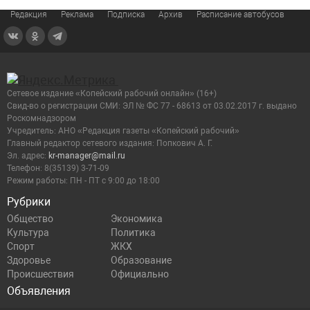
Редакция
Реклама
Подписка
Архив
Расписание автобусов
Сетевое издание «Копейский рабочий онлайн» (16+)
Cвид-во о регистрации СМИ: ЭЛ № ФС 77 - 68613 от 03.02.2017 г. выдано
Роскомнадзором
Учредитель: АНО «Редакция газеты «Копейский рабочий»
Главный редактор сетевого издания: Попкович А. Г.
Эл. адрес:
kr-manager@mail.ru
Телефон: 8(35139) 3-71-09
Режим работы: ПН - ПТ с 9:00 до 18:00
Рубрики
Общество
Экономика
Культура
Политика
Спорт
ЖКХ
Здоровье
Образование
Происшествия
Официально
Объявления