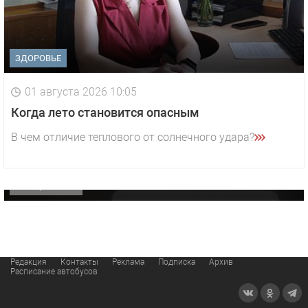
ЗДОРОВЬЕ
01 августа 2026 10:05
1 видео
СМОТРЕТЬ
Когда лето становится опасным
29 октября 2025 15:50
В чем отличие теплового от солнечного удара?
«Звезда» Метрана стала главным героем нового
видео компании
ОФИЦИАЛЬНО
Редакция
Контакты
Реклама
Подписка
Архив
Расписание автобусов