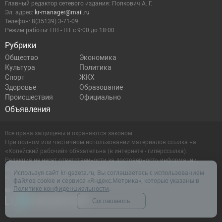
Главный редактор сетевого издания: Попкович А. Г.
Эл. адрес:
kr-manager@mail.ru
Телефон: 8(35139) 3-71-09
Режим работы: ПН - ПТ с 9:00 до 18:00
Рубрики
Общество
Экономика
Культура
Политика
Спорт
ЖКХ
Здоровье
Образование
Происшествия
Официально
Объявления
Все права защищены и охраняются законом.
При полном или частичном использовании материалов ссылка на
«Копейский рабочий» обязательна (в интернете - гиперссылка).
Редакция не несет ответственности за достоверность информации,
содержащейся в рекламных объявлениях.
Используя сайт kr-gazeta.ru, Вы соглашаетесь с использованием
Настоящий ресурс может содержать материалы 16+
файлов cookie и сервиса «Яндекс.Метрика», которые указаны в
Политике конфиденциальности
.
Соглашаюсь