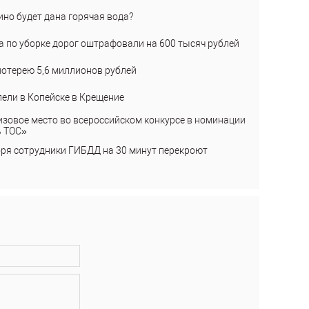
ино будет дана горячая вода?
а по уборке дорог оштрафовали на 600 тысяч рублей
лотерею 5,6 миллионов рублей
пели в Копейске в Крещение
изовое место во всероссийском конкурсе в номинации
ь ТОС»
бря сотрудники ГИБДД на 30 минут перекроют