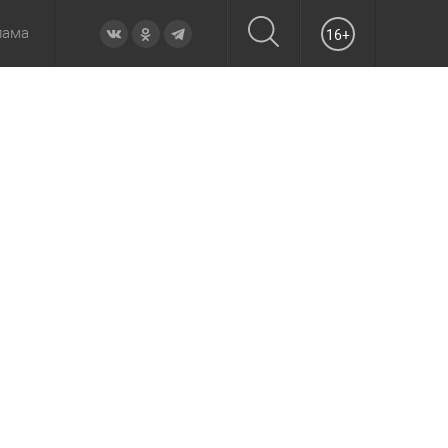
лама
16+
овье
а неделю
Образование
Вчера
Вечерние
Происшествия
Утренние
Официально