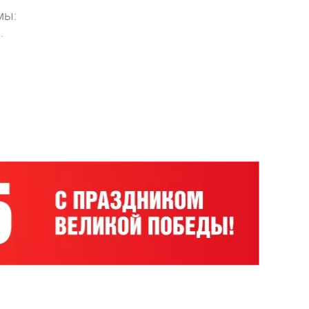
мы:
.