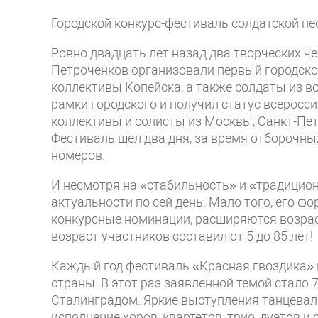
Городской конкурс-фестиваль солдатской п
Ровно двадцать лет назад два творческих ч
Петроченков организовали первый городской
коллективы Копейска, а также солдаты из в
рамки городского и получил статус всеросси
коллективы и солисты из Москвы, Санкт-Пете
Фестиваль шел два дня, за время отборочны
номеров.
И несмотря на «стабильность» и «традицион
актуальности по сей день. Мало того, его ф
конкурсные номинации, расширяются возрас
возраст участников составил от 5 до 85 лет!
Каждый год фестиваль «Красная гвоздика»
страны. В этот раз заявленной темой стало 
Сталинградом. Яркие выступления танцевал
исполнение хоров, квартетов, трио, дуэтов и