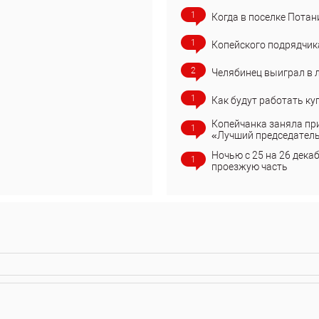
1
Когда в поселке Потан
1
Копейского подрядчик
2
Челябинец выиграл в 
1
Как будут работать ку
Копейчанка заняла пр
1
«Лучший председател
Ночью с 25 на 26 дека
1
проезжую часть