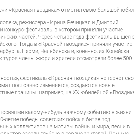
есни «Красная гвоздика» отметил свою большой юбил
еловека, режиссера - Ирина Речицкая и Дмитрий
 конкурс-фестиваль, в котором приняли участие
оинских частей. Через четыре года фестиваль вышел 
йского. Тогда в «Красной гвоздике» приняли участие
рбурга, Перми, Челябинска и, конечно, из Копейска.
х туров члены жюри и зрители отсмотрели более 500
ность», фестиваль «Красная гвоздика» не теряет сво
ормат постоянно изменяется, создаются новые
тные границы: например, на XX юбилейной «Гвоздик
 посвящен какому-нибудь важному событию в жизни
70-летие победы советских войск в битве под
ьных коллективов на мотивы войны и мира, песни в
 солистов засели глубоко в сердце зрителей. Помимо