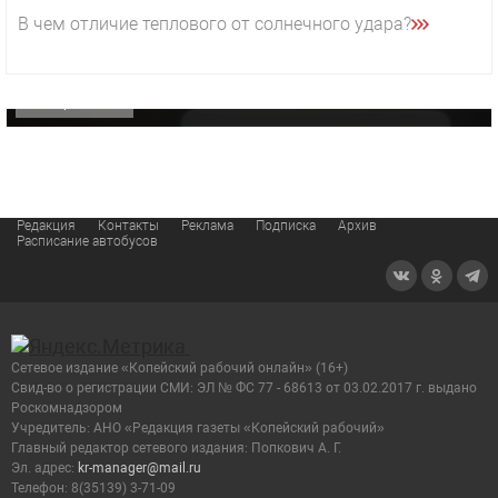
29 октября 2025 15:50
В чем отличие теплового от солнечного удара?
«Звезда» Метрана стала главным героем нового
видео компании
ОФИЦИАЛЬНО
Редакция
Контакты
Реклама
Подписка
Архив
Расписание автобусов
Сетевое издание «Копейский рабочий онлайн» (16+)
Cвид-во о регистрации СМИ: ЭЛ № ФС 77 - 68613 от 03.02.2017 г. выдано
Роскомнадзором
Учредитель: АНО «Редакция газеты «Копейский рабочий»
Главный редактор сетевого издания: Попкович А. Г.
Эл. адрес:
kr-manager@mail.ru
Телефон: 8(35139) 3-71-09