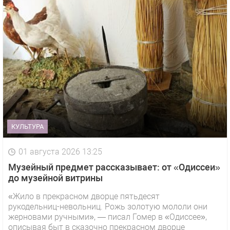
КУЛЬТУРА
01 августа 2026 13:25
Музейный предмет рассказывает: от «Одиссеи»
до музейной витрины
«Жило в прекрасном дворце пятьдесят
рукодельниц-невольниц. Рожь золотую мололи они
жерновами ручными», — писал Гомер в «Одиссее»,
описывая быт в сказочно прекрасном дворце