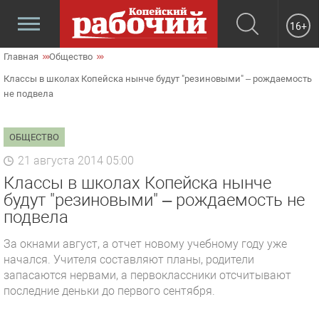
16+
Главная
Общество
Классы в школах Копейска нынче будут "резиновыми" – рождаемость
не подвела
ОБЩЕСТВО
21 августа 2014 05:00
Классы в школах Копейска нынче
будут "резиновыми" – рождаемость не
подвела
За окнами август, а отчет новому учебному году уже
начался. Учителя составляют планы, родители
запасаются нервами, а первоклассники отсчитывают
последние деньки до первого сентября.