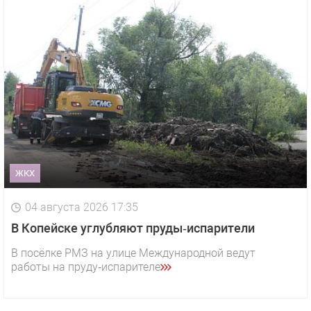
ЖКХ
04 августа 2026 17:35
В Копейске углубляют пруды‑испарители
В посёлке РМЗ на улице Международной ведут
работы на пруду‑испарителе