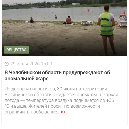
ОБЩЕСТВО
29 июля 2026 15:00
В Челябинской области предупреждают об
аномальной жаре
По данным синоптиков, 30 июля на территории
Челябинской области ожидается аномально жаркая
1 видео
СМОТРЕТЬ
погода — температура воздуха поднимется до +36
°C и выше. Жителей просят по возможности
29 октября 2025 15:50
ограничить пребывание...
«Звезда» Метрана стала главным героем нового
видео компании