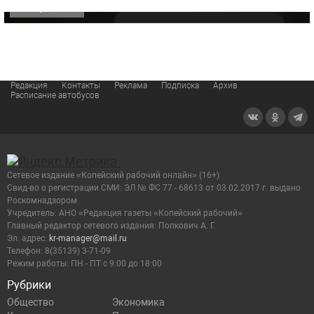
ОФИЦИАЛЬНО
Редакция
Контакты
Реклама
Подписка
Архив
Расписание автобусов
Сетевое издание «Копейский рабочий онлайн» (16+)
Cвид-во о регистрации СМИ: ЭЛ № ФС 77 - 68613 от 03.02.2017 г. выдано
Роскомнадзором
Учредитель: АНО «Редакция газеты «Копейский рабочий»
Главный редактор сетевого издания: Попкович А. Г.
Эл. адрес:
kr-manager@mail.ru
Телефон: 8(35139) 3-71-09
Режим работы: ПН - ПТ с 9:00 до 18:00
Рубрики
Общество
Экономика