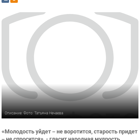
Описание: Фото: Татьяна Нечаева
«Молодость уйдет – не воротится, старость придет
– не спросится», - гласит народная мудрость.