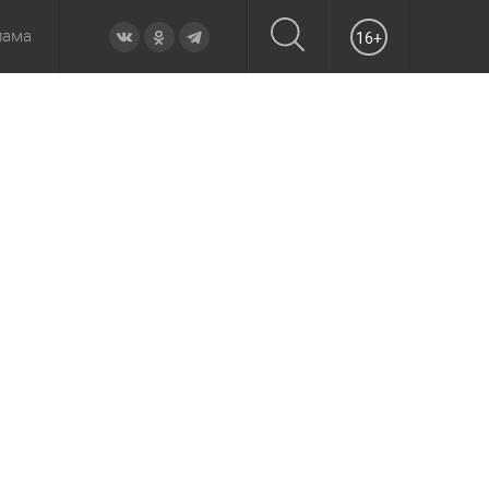
лама
16+
овье
а неделю
Образование
Вчера
Вечерние
Происшествия
Утренние
Официально