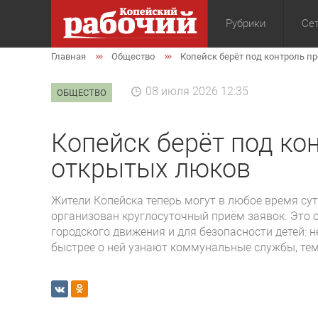
Рубрики
Сет
Главная
Общество
Копейск берёт под контроль п
Общество
Экон
08 июля 2026 12:35
ОБЩЕСТВО
Копейск берёт под ко
открытых люков
Жители Копейска теперь могут в любое время су
организован круглосуточный приём заявок. Это 
городского движения и для безопасности детей: 
быстрее о ней узнают коммунальные службы, тем 