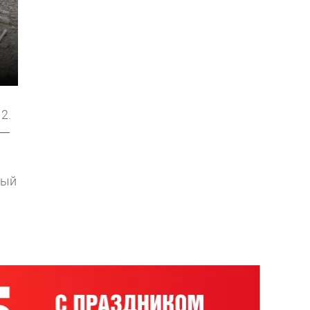
2.
 —
ный