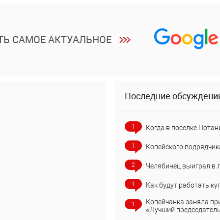
ТЬ САМОЕ АКТУАЛЬНОЕ
Последние обсуждени
1
Когда в поселке Потан
1
Копейского подрядчик
2
Челябинец выиграл в 
1
Как будут работать ку
Копейчанка заняла пр
1
«Лучший председател