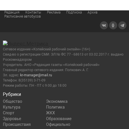
Редакция
Контакты
Реклама
Подписка
Архив
Расписание автобусов
Сетевое издание «Копейский рабочий онлайн» (16+)
Cвид-во о регистрации СМИ: ЭЛ № ФС 77 - 68613 от 03.02.2017 г. выдано
Роскомнадзором
Учредитель: АНО «Редакция газеты «Копейский рабочий»
Главный редактор сетевого издания: Попкович А. Г.
Эл. адрес:
kr-manager@mail.ru
Телефон: 8(35139) 3-71-09
Режим работы: ПН - ПТ с 9:00 до 18:00
Рубрики
Общество
Экономика
Культура
Политика
Спорт
ЖКХ
Здоровье
Образование
Происшествия
Официально