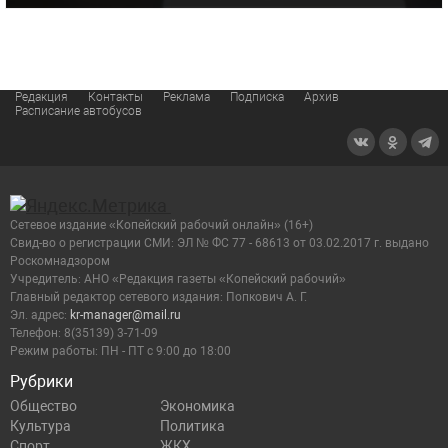
Редакция
Контакты
Реклама
Подписка
Архив
Расписание автобусов
Сетевое издание «Копейский рабочий онлайн» (16+)
Cвид-во о регистрации СМИ: ЭЛ № ФС 77 - 68613 от 03.02.2017 г. выдано
Роскомнадзором
Учредитель: АНО «Редакция газеты «Копейский рабочий»
Главный редактор сетевого издания: Попкович А. Г.
Эл. адрес:
kr-manager@mail.ru
Телефон: 8(35139) 3-71-09
Режим работы: ПН - ПТ с 9:00 до 18:00
Рубрики
Общество
Экономика
Культура
Политика
Спорт
ЖКХ