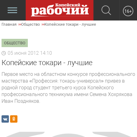
16+
Главная
Общество
Копейские токари - лучшие
ОБЩЕСТВО
05 июня 2012 14:10
Копейские токари - лучшие
Первое место на областном конкурсе профессионального
мастерства «Профессия: токарь-универсал» привез в
родной город студент третьего курса Копейского
профессионального техникума имени Семена Хохрякова
Иван Поздняков.