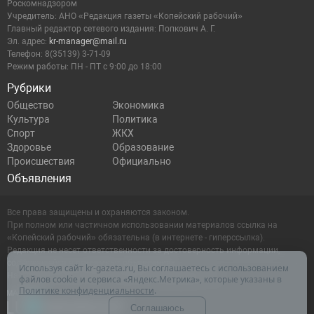
Роскомнадзором
Учредитель: АНО «Редакция газеты «Копейский рабочий»
Главный редактор сетевого издания: Попкович А. Г.
Эл. адрес:
kr-manager@mail.ru
Телефон: 8(35139) 3-71-09
Режим работы: ПН - ПТ с 9:00 до 18:00
Рубрики
Общество
Экономика
Культура
Политика
Спорт
ЖКХ
Здоровье
Образование
Происшествия
Официально
Объявления
Все права защищены и охраняются законом.
При полном или частичном использовании материалов ссылка на
«Копейский рабочий» обязательна (в интернете - гиперссылка).
Редакция не несет ответственности за достоверность информации,
содержащейся в рекламных объявлениях.
Используя сайт kr-gazeta.ru, Вы соглашаетесь с использованием
Настоящий ресурс может содержать материалы 16+
файлов cookie и сервиса «Яндекс.Метрика», которые указаны в
Политике конфиденциальности
.
Соглашаюсь