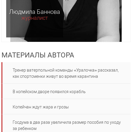
Людмила Баннова
журналист
МАТЕРИАЛЫ АВТОРА
Тренер ватерпольной команды «Уралочка» рассказал,
как спортсменки живут во время карантина
В копейском дворе появился корабль
Копейчан ждут жара и грозы
Госдума в два раза увеличила размер пособия по уходу
за ребенком