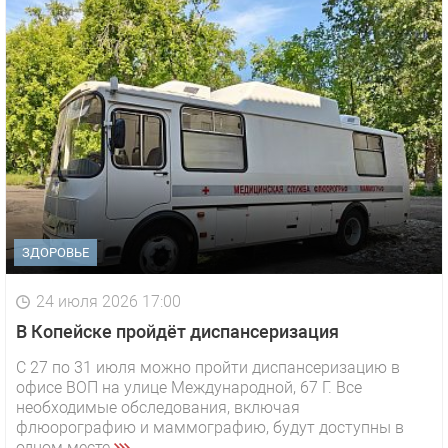
ЗДОРОВЬЕ
24 июля 2026 17:00
В Копейске пройдёт диспансеризация
С 27 по 31 июля можно пройти диспансеризацию в
офисе ВОП на улице Международной, 67 Г. Все
необходимые обследования, включая
флюорографию и маммографию, будут доступны в
одном месте.