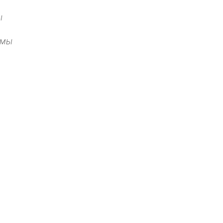
ы
 мы