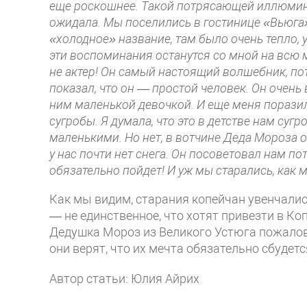
еще роскошнее. Такой потрясающей иллюмина
ожидала. Мы поселились в гостинице «Вьюга»
«холодное» название, там было очень тепло,
эти воспоминания останутся со мной на всю 
не актер! Он самый настоящий волшебник, пот
показал, что он — простой человек. Он очень
ним маленькой девочкой. И еще меня поразило
сугробы. Я думала, что это в детстве нам су
маленькими. Но нет, в вотчине Деда Мороза 
у нас почти нет снега. Он посоветовал нам по
обязательно пойдет! И уж мы старались, как м
Как мы видим, старания копейчан увенчались
— не единственное, что хотят привезти в К
Дедушка Мороз из Великого Устюга пожалова
они верят, что их мечта обязательно сбудетс
Автор статьи: Юлия Айрих