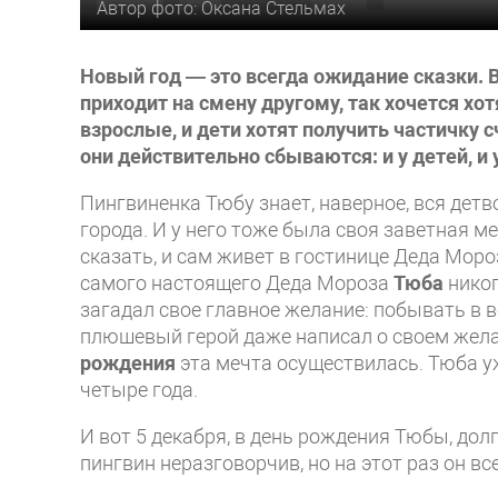
Автор фото: Оксана Стельмах
Новый год — это всегда ожидание сказки. В
приходит на смену другому, так хочется хо
взрослые, и дети хотят получить частичку 
они действительно сбываются: и у детей, и
Пингвиненка Тюбу знает, наверное, вся детв
города. И у него тоже была своя заветная м
сказать, и сам живет в гостинице Деда Мор
самого настоящего Деда Мороза
Тюба
никог
загадал свое главное желание: побывать в 
плюшевый герой даже написал о своем желан
рождения
эта мечта осуществилась. Тюба 
четыре года.
И вот 5 декабря, в день рождения Тюбы, до
пингвин неразговорчив, но на этот раз он в