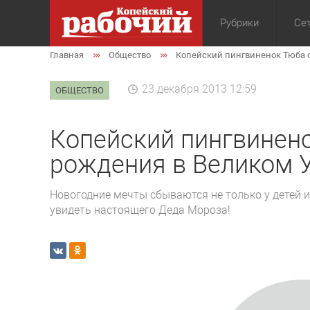
Рубрики
Сет
Главная
Общество
Копейский пингвиненок Тюба 
Общество
Экон
23 декабря 2013 12:59
ОБЩЕСТВО
Копейский пингвинен
рождения в Великом 
Новогодние мечты сбываются не только у детей и
увидеть настоящего Деда Мороза!