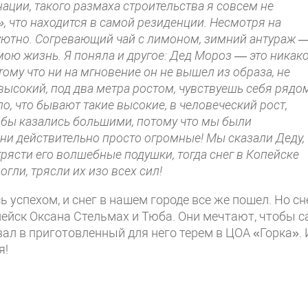
ции, такого размаха строительства я совсем не
, что находится в самой резиденции. Несмотря на
 уютно. Согревающий чай с лимоном, зимний антураж 
мою жизнь. Я поняла и другое: Дед Мороз — это никак
ому что ни на мгновение он не вышел из образа, не
 высокий, под два метра ростом, чувствуешь себя рядо
, что бывают такие высокие, в человеческий рост,
гробы казались большими, потому что мы были
они действительно просто огромные! Мы сказали Деду, 
трясти его волшебные подушки, тогда снег в Копейске
огли, трясли их изо всех сил!
 успехом, и снег в нашем городе все же пошел. Но сн
опейск Оксана Стельмах и Тюба. Они мечтают, чтобы 
л в приготовленный для него терем в ЦОА «Горка». 
я!