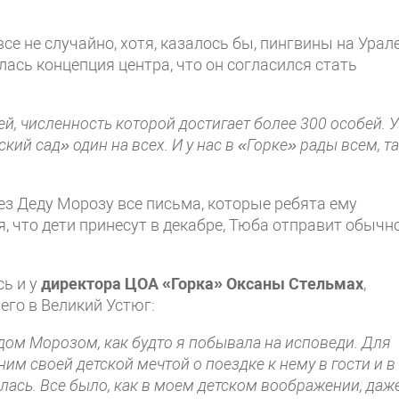
се не случайно, хотя, казалось бы, пингвины на Урале
лась концепция центра, что он согласился стать
, численность которой достигает более 300 особей. У
ский сад» один на всех. И у нас в «Горке» рады всем, т
ез Деду Морозу все письма, которые ребята ему
я, что дети принесут в декабре, Тюба отправит обычн
сь и у
директора ЦОА «Горка» Оксаны Стельмах
,
его в Великий Устюг:
едом Морозом, как будто я побывала на исповеди. Для
ним своей детской мечтой о поездке к нему в гости и в
лась. Все было, как в моем детском воображении, даж