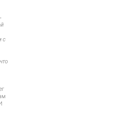
—
ой
м с
что
ег
сам
И