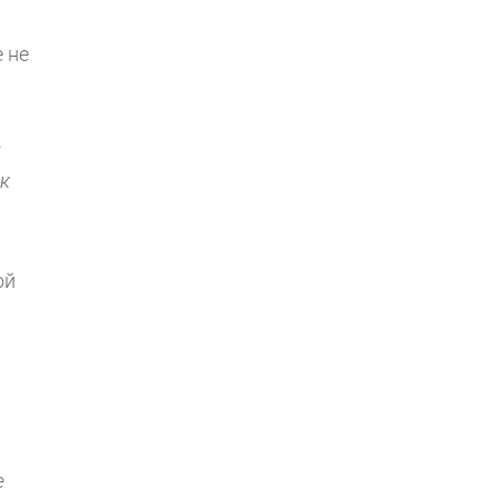
 не
ак
ой
е