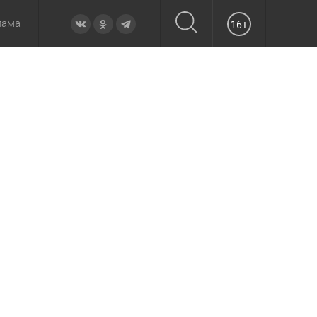
лама
16+
овье
а неделю
Образование
Вчера
Вечерние
Происшествия
Утренние
Официально