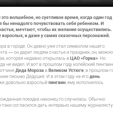
 это волшебное, но суетливое время, когда один год
тя бы ненадолго почувствовать себя ребенком. И
счастья, мечтают, чтобы их желания осуществились.
 у взрослых, и даже у самих сказочных персонажей.
ора в городе. Он давно уже стал символом нашего
ечта — он дарит людям счастье и праздник, он, можно
оза, которая недавно открылась в
ЦАО «Горка»
. Но
да не видел. И вот в прошлом году копейский пингвин
вотчине
Деда Мороза
в
Великом Устюге
, в прошлом г
ии письмо Дедушке. И в этом году на его
день
уже довольно взрослый
пингвин
, ему исполнилось
лгожданная поездка наконец-то случилась. Обычно
се-таки согласился дать интервью нашему журналисту