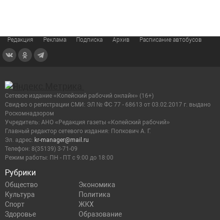
Редакция
Реклама
Подписка
Архив
Расписание автобусов
Сетевое издание «Копейский рабочий онлайн» (16+)
Cвид-во о регистрации СМИ: ЭЛ № ФС 77 - 68613 от 03.02.2017 г. выдано
Роскомнадзором
Учредитель: АНО «Редакция газеты «Копейский рабочий»
Главный редактор сетевого издания: Попкович А. Г.
Эл. адрес:
kr-manager@mail.ru
Телефон: 8(35139) 3-71-09
Режим работы: ПН - ПТ с 9:00 до 18:00
Рубрики
Общество
Экономика
Культура
Политика
Спорт
ЖКХ
Здоровье
Образование