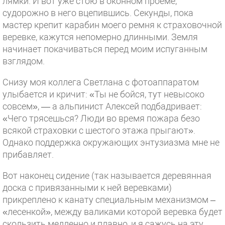
лямки. И вот уже стою в оконном проеме,
судорожно в него вцепившись. Секунды, пока
мастер крепит карабин моего ремня к страховочной
веревке, кажутся непомерно длинными. Земля
начинает покачиваться перед моим испуганным
взглядом.
Снизу моя коллега Светлана с фотоаппаратом
улыбается и кричит: «Ты не бойся, тут невысоко
совсем», — а альпинист Алексей подбадривает:
«Чего трясешься? Люди во время пожара безо
всякой страховки с шестого этажа прыгают».
Однако поддержка окружающих энтузиазма мне не
прибавляет.
Вот наконец сидение (так называется деревянная
доска с привязанными к ней веревками)
прикреплено к канату специальным механизмом –
«лесенкой», между валиками которой веревка будет
скользить медленно и плавно, и я сажусь на эту