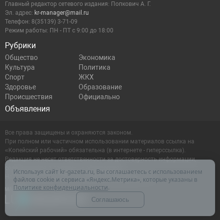
Главный редактор сетевого издания: Попкович А. Г.
Эл. адрес:
kr-manager@mail.ru
Телефон: 8(35139) 3-71-09
Режим работы: ПН - ПТ с 9:00 до 18:00
Рубрики
Общество
Экономика
Культура
Политика
Спорт
ЖКХ
Здоровье
Образование
Происшествия
Официально
Объявления
Все права защищены и охраняются законом.
При полном или частичном использовании материалов ссылка на
«Копейский рабочий» обязательна (в интернете - гиперссылка).
Редакция не несет ответственности за достоверность информации,
содержащейся в рекламных объявлениях.
Используя сайт kr-gazeta.ru, Вы соглашаетесь с использованием
Настоящий ресурс может содержать материалы 16+
файлов cookie и сервиса «Яндекс.Метрика», которые указаны в
Политике конфиденциальности
.
Соглашаюсь