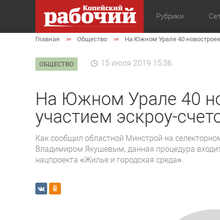
Рубрики
Сет
Главная
Общество
На Южном Урале 40 новостроек 
Общество
Экон
15 июля 2019 15:36
ОБЩЕСТВО
На Южном Урале 40 но
участием эскроу-счет
Как сообщил областной Минстрой на селекторно
Владимиром Якушевым, данная процедура входит
нацпроекта «Жилье и городская среда».