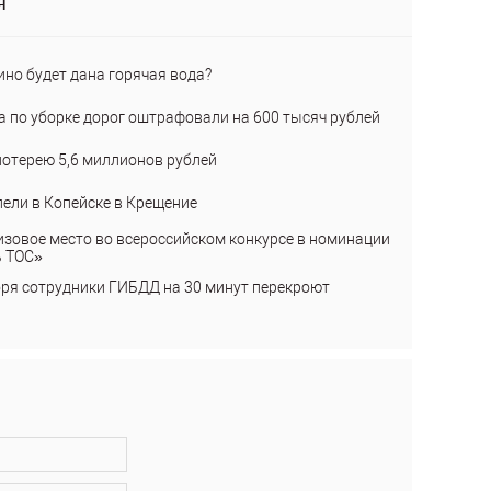
я
ино будет дана горячая вода?
а по уборке дорог оштрафовали на 600 тысяч рублей
лотерею 5,6 миллионов рублей
пели в Копейске в Крещение
изовое место во всероссийском конкурсе в номинации
ь ТОС»
бря сотрудники ГИБДД на 30 минут перекроют