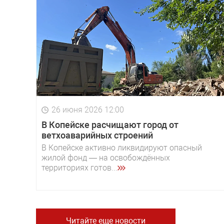
26 июня 2026 12:00
В Копейске расчищают город от
ветхоаварийных строений
В Копейске активно ликвидируют опасный
жилой фонд — на освобождённых
территориях готов...
Читайте еще новости