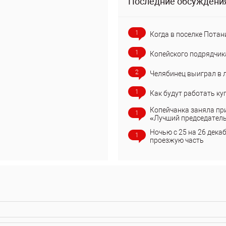
Последние обсуждени
1
Когда в поселке Потан
1
Копейского подрядчик
2
Челябинец выиграл в 
1
Как будут работать ку
Копейчанка заняла пр
1
«Лучший председател
Ночью с 25 на 26 дека
1
проезжую часть