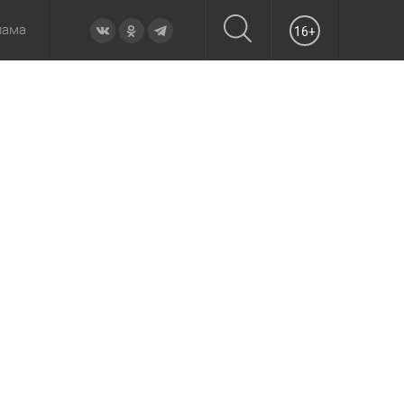
лама
16+
овье
а неделю
Образование
Вчера
Вечерние
Происшествия
Утренние
Официально