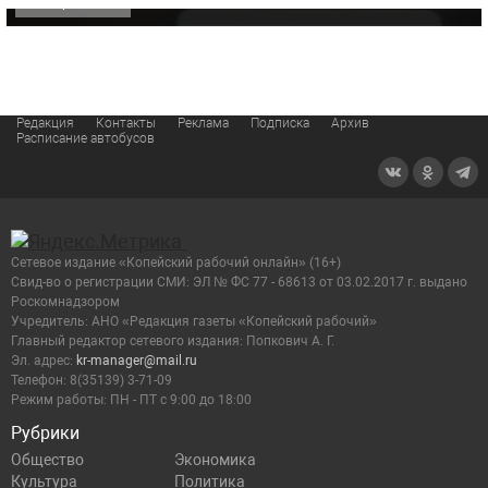
ОФИЦИАЛЬНО
Редакция
Контакты
Реклама
Подписка
Архив
Расписание автобусов
Сетевое издание «Копейский рабочий онлайн» (16+)
Cвид-во о регистрации СМИ: ЭЛ № ФС 77 - 68613 от 03.02.2017 г. выдано
Роскомнадзором
Учредитель: АНО «Редакция газеты «Копейский рабочий»
Главный редактор сетевого издания: Попкович А. Г.
Эл. адрес:
kr-manager@mail.ru
Телефон: 8(35139) 3-71-09
Режим работы: ПН - ПТ с 9:00 до 18:00
Рубрики
Общество
Экономика
Культура
Политика