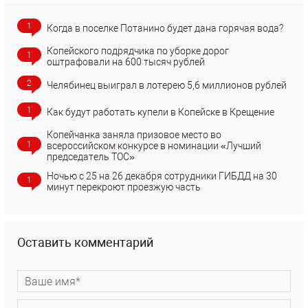
1
Когда в поселке Потанино будет дана горячая вода?
Копейского подрядчика по уборке дорог
1
оштрафовали на 600 тысяч рублей
2
Челябинец выиграл в лотерею 5,6 миллионов рублей
1
Как будут работать купели в Копейске в Крещение
Копейчанка заняла призовое место во
1
всероссийском конкурсе в номинации «Лучший
председатель ТОС»
Ночью с 25 на 26 декабря сотрудники ГИБДД на 30
1
минут перекроют проезжую часть
Оставить комментарий