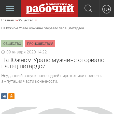
16+
Главная
Общество
На Южном Урале мужчине оторвало палец петардой
ОБЩЕСТВО
ПРОИСШЕСТВИЯ
09 января 2020 14:22
На Южном Урале мужчине оторвало
палец петардой
Неудачный запуск новогодней пиротехники привел к
ампутации части конечности.