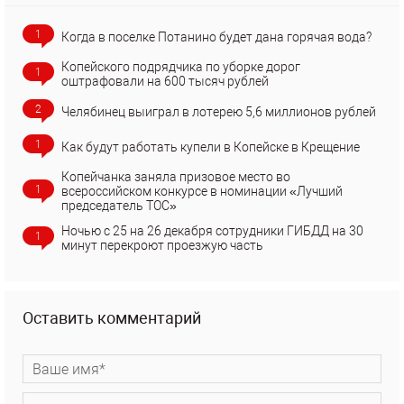
1
Когда в поселке Потанино будет дана горячая вода?
Копейского подрядчика по уборке дорог
1
оштрафовали на 600 тысяч рублей
2
Челябинец выиграл в лотерею 5,6 миллионов рублей
1
Как будут работать купели в Копейске в Крещение
Копейчанка заняла призовое место во
1
всероссийском конкурсе в номинации «Лучший
председатель ТОС»
Ночью с 25 на 26 декабря сотрудники ГИБДД на 30
1
минут перекроют проезжую часть
Оставить комментарий