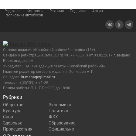
Редакция
Контакты
Реклама
Подписка
Архив
Расписание автобусов
Сетевое издание «Копейский рабочий онлайн» (16+)
Cвид-во о регистрации СМИ: ЭЛ № ФС 77 - 68613 от 03.02.2017 г. выдано
Роскомнадзором
Учредитель: АНО «Редакция газеты «Копейский рабочий»
Главный редактор сетевого издания: Попкович А. Г.
Эл. адрес:
kr-manager@mail.ru
Телефон: 8(35139) 3-71-09
Режим работы: ПН - ПТ с 9:00 до 18:00
Рубрики
Общество
Экономика
Культура
Политика
Спорт
ЖКХ
Здоровье
Образование
Происшествия
Официально