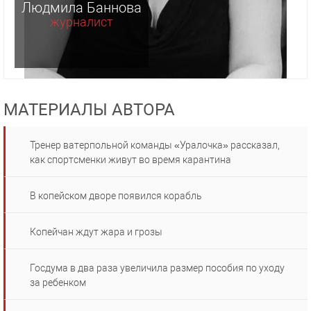
Людмила Баннова
журналист
МАТЕРИАЛЫ АВТОРА
Тренер ватерпольной команды «Уралочка» рассказал,
как спортсменки живут во время карантина
В копейском дворе появился корабль
Копейчан ждут жара и грозы
Госдума в два раза увеличила размер пособия по уходу
за ребенком