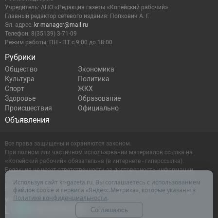
Учредитель: АНО «Редакция газеты «Копейский рабочий»
Главный редактор сетевого издания: Попкович А. Г.
Эл. адрес:
kr-manager@mail.ru
Телефон: 8(35139) 3-71-09
Режим работы: ПН - ПТ с 9:00 до 18:00
Рубрики
Общество
Экономика
Культура
Политика
Спорт
ЖКХ
Здоровье
Образование
Происшествия
Официально
Объявления
Все права защищены и охраняются законом.
При полном или частичном использовании материалов ссылка на
«Копейский рабочий» обязательна (в интернете - гиперссылка).
Редакция не несет ответственности за достоверность информации,
содержащейся в рекламных объявлениях.
Используя сайт kr-gazeta.ru, Вы соглашаетесь с использованием
Настоящий ресурс может содержать материалы 16+
файлов cookie и сервиса «Яндекс.Метрика», которые указаны в
Политике конфиденциальности
.
Соглашаюсь