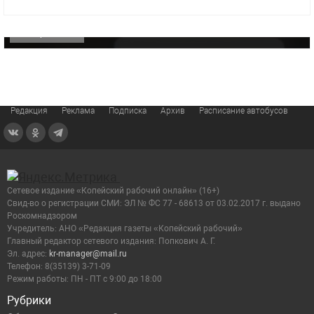
видео компании
ОФИЦИАЛЬНО
Редакция
Реклама
Подписка
Архив
Расписание автобусов
Сетевое издание «Копейский рабочий онлайн» (16+)
Cвид-во о регистрации СМИ: ЭЛ № ФС 77 - 68613 от 03.02.2017 г. выдано
Роскомнадзором
Учредитель: АНО «Редакция газеты «Копейский рабочий»
Главный редактор сетевого издания: Попкович А. Г.
Эл. адрес:
kr-manager@mail.ru
Телефон: 8(35139) 3-71-09
Режим работы: ПН - ПТ с 9:00 до 18:00
Рубрики