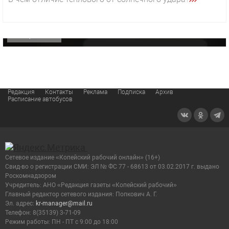
«Звезда» Метрана стала главным героем нового
видео компании
ОФИЦИАЛЬНО
Редакция
Контакты
Реклама
Подписка
Архив
Расписание автобусов
Сетевое издание «Копейский рабочий онлайн» (16+)
Cвид-во о регистрации СМИ: ЭЛ № ФС 77 - 68613 от 03.02.2017 г. выдано
Роскомнадзором
Учредитель: АНО «Редакция газеты «Копейский рабочий»
Главный редактор сетевого издания: Попкович А. Г.
Эл. адрес:
kr-manager@mail.ru
Телефон: 8(35139) 3-71-09
Режим работы: ПН - ПТ с 9:00 до 18:00