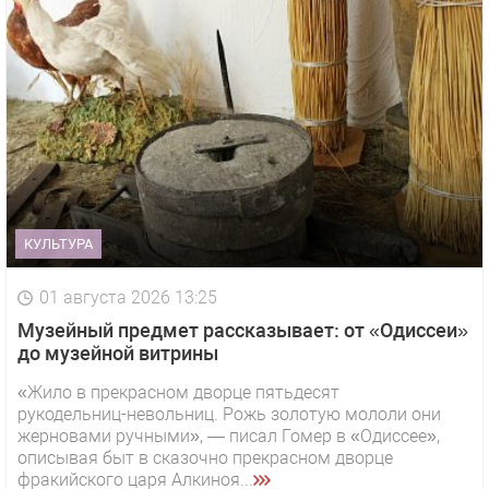
КУЛЬТУРА
01 августа 2026 13:25
Музейный предмет рассказывает: от «Одиссеи»
до музейной витрины
«Жило в прекрасном дворце пятьдесят
рукодельниц-невольниц. Рожь золотую мололи они
жерновами ручными», — писал Гомер в «Одиссее»,
описывая быт в сказочно прекрасном дворце
фракийского царя Алкиноя...