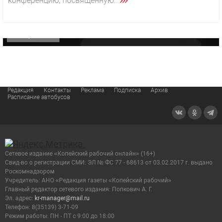
конференцию, посвященную...
«Звезда» Метрана стала главным героем нового
видео компании
ОФИЦИАЛЬНО
Редакция
Контакты
Реклама
Подписка
Архив
Расписание автобусов
Сетевое издание «Копейский рабочий онлайн» (16+)
Cвид-во о регистрации СМИ: ЭЛ № ФС 77 - 68613 от 03.02.2017 г. выдано
Роскомнадзором
Учредитель: АНО «Редакция газеты «Копейский рабочий»
Главный редактор сетевого издания: Попкович А. Г.
Эл. адрес:
kr-manager@mail.ru
Телефон: 8(35139) 3-71-09
Режим работы: ПН - ПТ с 9:00 до 18:00