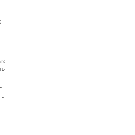
.
ых
ть
в
ть