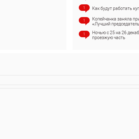
1
Как будут работать ку
Копейчанка заняла пр
1
«Лучший председател
Ночью с 25 на 26 дека
1
проезжую часть