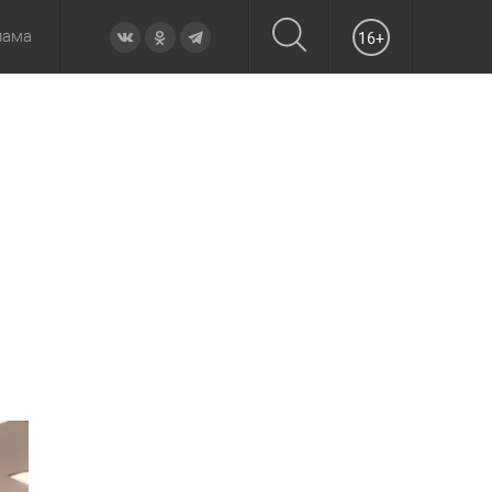
лама
16+
овье
а неделю
Образование
Вчера
Вечерние
Происшествия
Утренние
Официально