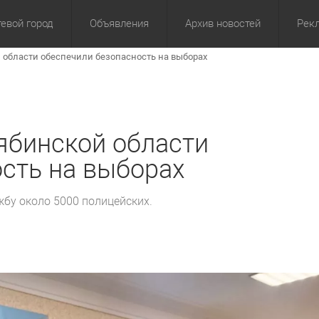
евой город
Объявления
Архив новостей
Рек
области обеспечили безопасность на выборах
омика
Культура
Политика
За сутки
Спорт
За 3 дня
ЖКХ
Здор
З
ябинской области
сть на выборах
жбу около 5000 полицейских.