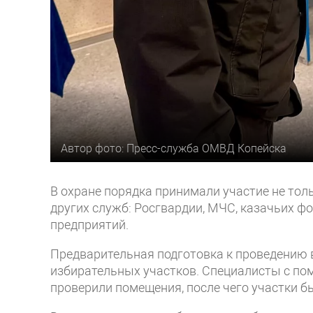
Автор фото: Пресс-служба ОМВД Копейска
В охране порядка принимали участие не тол
других служб: Росгвардии, МЧС, казачьих 
предприятий.
Предварительная подготовка к проведению 
избирательных участков. Специалисты с по
проверили помещения, после чего участки б