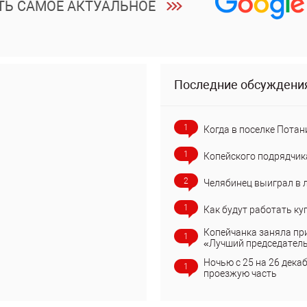
ТЬ САМОЕ АКТУАЛЬНОЕ
Последние обсуждени
1
Когда в поселке Потан
1
Копейского подрядчик
2
Челябинец выиграл в 
1
Как будут работать ку
Копейчанка заняла пр
1
«Лучший председател
Ночью с 25 на 26 дека
1
проезжую часть