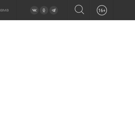
лама
16+
овье
а неделю
Образование
Вчера
Вечерние
Происшествия
Утренние
Официально