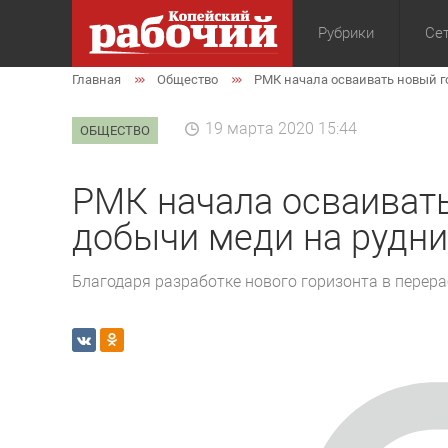
Рубрики
Сет
Главная
Общество
РМК начала осваивать новый г
Общество
Экон
19 марта 2020 15:44
ОБЩЕСТВО
РМК начала осваивать
добычи меди на рудн
Благодаря разработке нового горизонта в перера