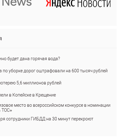
я
ино будет дана горячая вода?
а по уборке дорог оштрафовали на 600 тысяч рублей
лотерею 5,6 миллионов рублей
пели в Копейске в Крещение
изовое место во всероссийском конкурсе в номинации
ь ТОС»
бря сотрудники ГИБДД на 30 минут перекроют