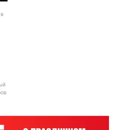
 в
ный
ов.