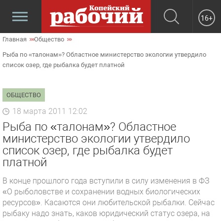
16+
Главная
Общество
Рыба по «талонам»? Областное министерство экологии утвердило
список озер, где рыбалка будет платной
ОБЩЕСТВО
18 марта 2011 12:02
Рыба по «талонам»? Областное
министерство экологии утвердило
список озер, где рыбалка будет
платной
В конце прошлого года вступили в силу изменения в ФЗ
«О рыболовстве и сохранении водных биологических
ресурсов». Касаются они любительской рыбалки. Сейчас
рыбаку надо знать, каков юридический статус озера, на