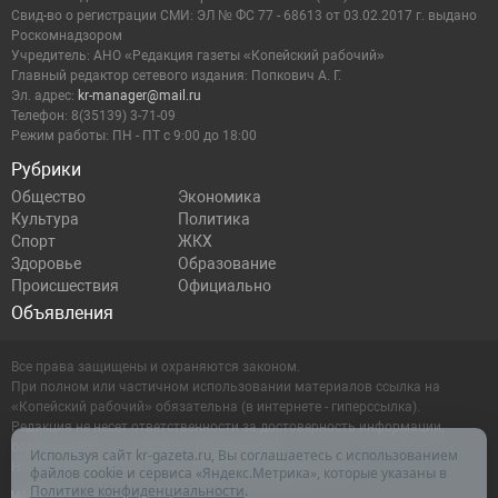
Cвид-во о регистрации СМИ: ЭЛ № ФС 77 - 68613 от 03.02.2017 г. выдано
Роскомнадзором
Учредитель: АНО «Редакция газеты «Копейский рабочий»
Главный редактор сетевого издания: Попкович А. Г.
Эл. адрес:
kr-manager@mail.ru
Телефон: 8(35139) 3-71-09
Режим работы: ПН - ПТ с 9:00 до 18:00
Рубрики
Общество
Экономика
Культура
Политика
Спорт
ЖКХ
Здоровье
Образование
Происшествия
Официально
Объявления
Все права защищены и охраняются законом.
При полном или частичном использовании материалов ссылка на
«Копейский рабочий» обязательна (в интернете - гиперссылка).
Редакция не несет ответственности за достоверность информации,
содержащейся в рекламных объявлениях.
Используя сайт kr-gazeta.ru, Вы соглашаетесь с использованием
Настоящий ресурс может содержать материалы 16+
файлов cookie и сервиса «Яндекс.Метрика», которые указаны в
Политике конфиденциальности
.