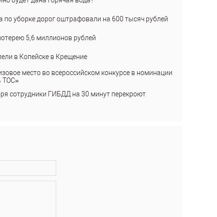
а по уборке дорог оштрафовали на 600 тысяч рублей
лотерею 5,6 миллионов рублей
пели в Копейске в Крещение
изовое место во всероссийском конкурсе в номинации
ь ТОС»
бря сотрудники ГИБДД на 30 минут перекроют