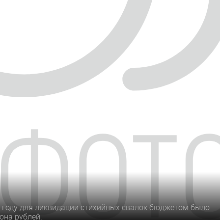
0 году для ликвидации стихийных свалок бюджетом было
она рублей.