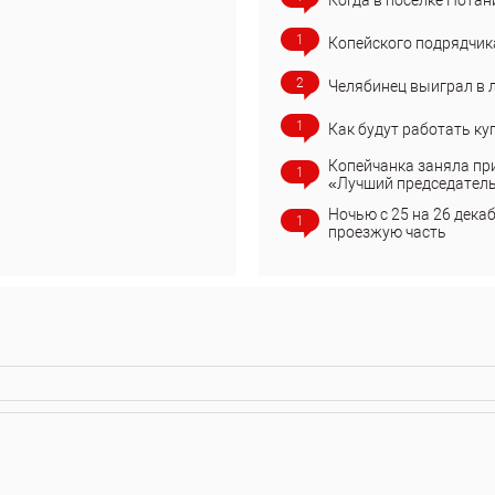
1
Копейского подрядчик
2
Челябинец выиграл в 
1
Как будут работать ку
Копейчанка заняла пр
1
«Лучший председател
Ночью с 25 на 26 дека
1
проезжую часть