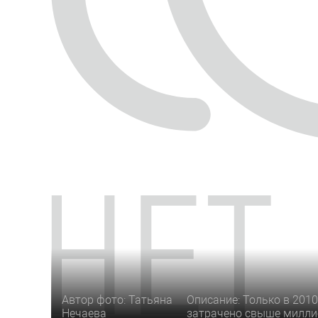
Автор фото: Татьяна
Описание: Только в 201
Нечаева
затрачено свыше милли