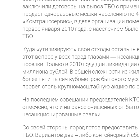
заключили договоры на вывоз ТБО с приме
продает одноразовые мешки населению по 4
«Комтранссервис», в деле организации поме
первое января 2010 года, с населением был
ТБО.
Куда «утилизируют» свои отходы остальные
этот вопрос у всех перед глазами — несанк
поселки. Только в 2010 году для ликвидац
миллиона рублей. В общей сложности из жи
более пяти тысяч кубометров бытового мусо
провел столь крупномасштабную акцию по с
На последнем совещании председателей КТО
отмечено, что и на ранее очищенных от бы
несанкционированные свалки.
Со своей стороны город готов предоставить 
ТБО. Вариантов два – либо контейнерный сбо