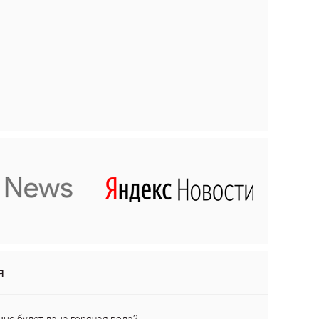
я
ино будет дана горячая вода?