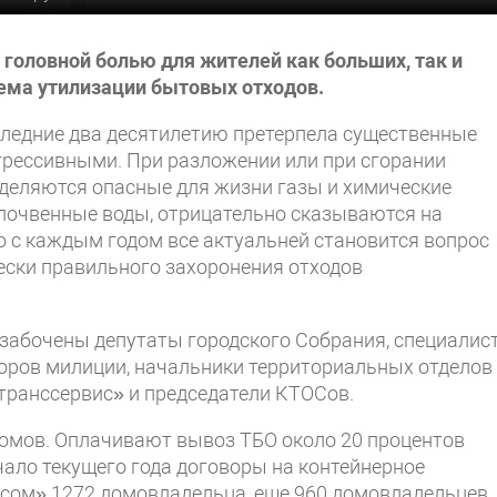
 головной болью для жителей как больших, так и
лема утилизации бытовых отходов.
оследние два десятилетию претерпела существенные
грессивными. При разложении или при сгорании
ыделяются опасные для жизни газы и химические
дпочвенные воды, отрицательно сказываются на
о с каждым годом все актуальней становится вопрос
ески правильного захоронения отходов
озабочены депутаты городского Собрания, специалис
оров милиции, начальники территориальных отделов
транссервис» и председатели КТОСов.
домов. Оплачивают вывоз ТБО около 20 процентов
чало текущего года договоры на контейнерное
сом» 1272 домовладельца, еще 960 домовладельцев