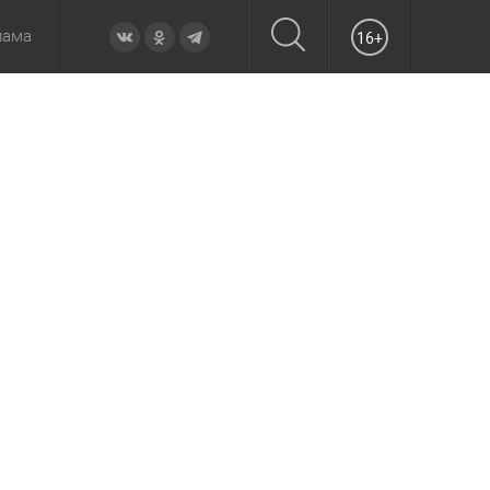
лама
16+
овье
а неделю
Образование
Вчера
Вечерние
Происшествия
Утренние
Официально