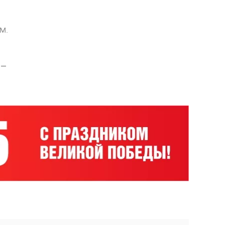
м.
 –