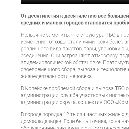
От десятилетия к десятилетию все большей
средних и малых городов становится проб
Нельзя не заметить, что структура ТБО в п
изменения: отходы стали химически более а
различного вида пакетов, тары, упаковки в
соединения. Они загрязняют атмосферу, по
эпидемиологической обстановке. Поэтому-т
своевременного сбора, вывоза и технологич
жизнедеятельности человека.
В Копейске проблемой сбора и вывоза ТБО 
администрации, служба участковых инспект
администрации округа, коллектив ООО «Ком
В городе порядка 12 тысяч частных жилых 
домовладельцев. Если быть точнее, то на на
обслуживание заключили с «Комтранссерви