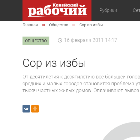
Рубрики
Сет
Главная
Общество
Сор из избы
Общество
Экон
16 февраля 2011 14:17
ОБЩЕСТВО
Сор из избы
От десятилетия к десятилетию все большей голов
средних и малых городов становится проблема у
тысяч частных жилых домов. Оплачивают вывоз 