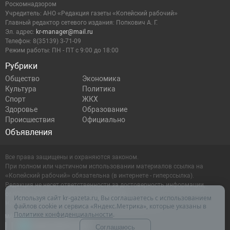
Роскомнадзором
Учредитель: АНО «Редакция газеты «Копейский рабочий»
Главный редактор сетевого издания: Попкович А. Г.
Эл. адрес:
kr-manager@mail.ru
Телефон: 8(35139) 3-71-09
Режим работы: ПН - ПТ с 9:00 до 18:00
Рубрики
Общество
Экономика
Культура
Политика
Спорт
ЖКХ
Здоровье
Образование
Происшествия
Официально
Объявления
Все права защищены и охраняются законом.
При полном или частичном использовании материалов ссылка на
«Копейский рабочий» обязательна (в интернете - гиперссылка).
Редакция не несет ответственности за достоверность информации,
содержащейся в рекламных объявлениях.
Используя сайт kr-gazeta.ru, Вы соглашаетесь с использованием
Настоящий ресурс может содержать материалы 16+
файлов cookie и сервиса «Яндекс.Метрика», которые указаны в
Политике конфиденциальности
.
Соглашаюсь