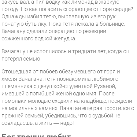
закусывал, а пил водку как лимонад в жаркую
погоду. Но как погасить сгорающее от горя сердце?
Однажды избил тетю, вырвавшую из его рук
початую бутылку. Пока тетя лежала в больнице,
Вачагану сделали операцию по резекции
сожженного водкой желудка.
Вачагану не исполнилось и тридцати лет, когда он
потерял семью.
Отошедшая от побоев обезумевшего от горя и
хмеля Вачагана, тетя познакомила любимого
племянника с девушкой-студенткой Рузаной,
имевшей с погибшей женой одно имя. После
помолвки молодые сходили на кладбище, посидели
на могильных камнях. Вачаган еще раз простился с
прежней семьей, убедившись, что с судьбой не
совладаешь, а жить — надо!