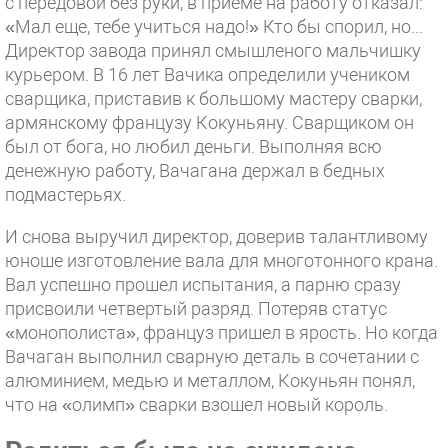
с передовой без руки, в приеме на работу отказал:
«Мал еще, тебе учиться надо!» Кто бы спорил, но...
Директор завода принял смышленого мальчишку
курьером. В 16 лет Вачика определили учеником
сварщика, приставив к большому мастеру сварки,
армянскому французу Кокуньяну. Сварщиком он
был от бога, но любил деньги. Выполняя всю
денежную работу, Вачагана держал в бедных
подмастерьях.
И снова выручил директор, доверив талантливому
юноше изготовление вала для многотонного крана.
Вал успешно прошел испытания, а парню сразу
присвоили четвертый разряд. Потеряв статус
«монополиста», француз пришел в ярость. Но когда
Вачаган выполнил сварную деталь в сочетании с
алюминием, медью и металлом, Кокуньян понял,
что на «олимп» сварки взошел новый король.