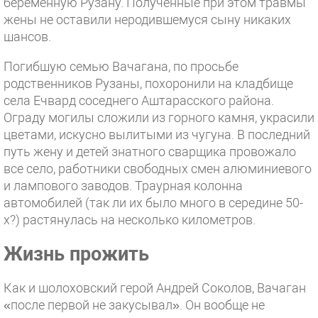
беременную Рузану. Полученные при этом травмы
жены не оставили неродившемуся сыну никаких
шансов.
Погибшую семью Вачагана, по просьбе
родственников Рузаны, похоронили на кладбище
села Ечвард соседнего Аштарасского района.
Ограду могилы сложили из горного камня, украсили
цветами, искусно вылитыми из чугуна. В последний
путь жену и детей знатного сварщика провожало
все село, работники свободных смен алюминиевого
и лампового заводов. Траурная колонна
автомобилей (так ли их было много в середине 50-
х?) растянулась на несколько километров.
Жизнь прожить
Как и шолоховский герой Андрей Соколов, Вачаган
«после первой не закусывал». Он вообще не