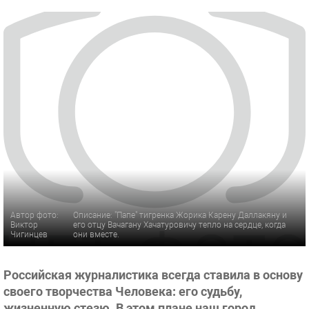
Автор фото:
Описание: "Папе" тигренка Жорика Карену Даллакяну и
Виктор
его отцу Вачагану Хачатуровичу тепло на сердце, когда
Чигинцев
они вместе.
Российская журналистика всегда ставила в основу
своего творчества Человека: его судьбу,
жизненную стезю. В этом плане наш город