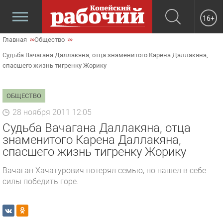
16+
Главная
Общество
Судьба Вачагана Даллакяна, отца знаменитого Карена Даллакяна,
спасшего жизнь тигренку Жорику
ОБЩЕСТВО
28 ноября 2011 12:05
Судьба Вачагана Даллакяна, отца
знаменитого Карена Даллакяна,
спасшего жизнь тигренку Жорику
Вачаган Хачатурович потерял семью, но нашел в себе
силы победить горе.