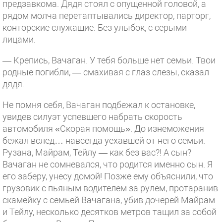
предзавкома. Дядя стоял с опущенной головой, а
рядом молча перетаптывались директор, парторг,
конторские служащие. Без улыбок, с серыми
лицами.
— Крепись, Вачаган. У тебя больше нет семьи. Твои
родные погибли, — смахивая с глаз слезы, сказал
дядя.
Не помня себя, Вачаган подбежал к остановке,
увидев силуэт успевшего набрать скорость
автомобиля «Скорая помощь». До изнеможения
бежал вслед… навсегда уехавшей от него семьи.
Рузана, Майрам, Тейлу — как без вас?! А сын?
Вачаган не сомневался, что родится именно сын. Я
его заберу, унесу домой! Позже ему объяснили, что
грузовик с пьяным водителем за рулем, протаранив
скамейку с семьей Вачагана, убив дочерей Майрам
и Тейлу, несколько десятков метров тащил за собой