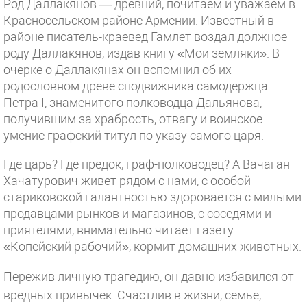
Род Даллакянов — древний, почитаем и уважаем в
Красносельском районе Армении. Известный в
районе писатель-краевед Гамлет воздал должное
роду Даллакянов, издав книгу «Мои земляки». В
очерке о Даллакянах он вспомнил об их
родословном древе сподвижника самодержца
Петра I, знаменитого полководца Дальянова,
получившим за храбрость, отвагу и воинское
умение графский титул по указу самого царя.
Где царь? Где предок, граф-полководец? А Вачаган
Хачатурович живет рядом с нами, с особой
стариковской галантностью здоровается с милыми
продавцами рынков и магазинов, с соседями и
приятелями, внимательно читает газету
«Копейский рабочий», кормит домашних животных.
Пережив личную трагедию, он давно избавился от
вредных привычек. Счастлив в жизни, семье,