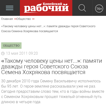
16+
Главная
Общество
«Такому человеку цены нет...»: памяти дважды героя Советского
Союза Семена Хохрякова посвящается
ОБЩЕСТВО
13 мая 2011 09:20
«Такому человеку цены нет...»: памяти
дважды героя Советского Союза
Семена Хохрякова посвящается
30 декабря 2010 года Семену Васильевичу исполнилось
бы 95 лет. О герое-земляке рассказывали уже не раз.
Сегодня предоставим слово тем, кто в годы войны вместе
с Семеном Хохряковым прошел тяжелый огненный путь
длиною в четыре года.