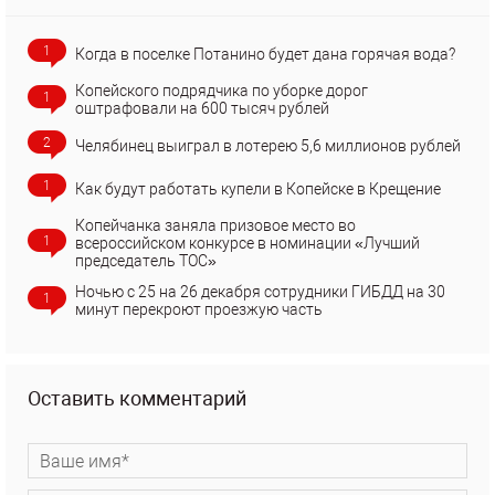
1
Когда в поселке Потанино будет дана горячая вода?
Копейского подрядчика по уборке дорог
1
оштрафовали на 600 тысяч рублей
2
Челябинец выиграл в лотерею 5,6 миллионов рублей
1
Как будут работать купели в Копейске в Крещение
Копейчанка заняла призовое место во
1
всероссийском конкурсе в номинации «Лучший
председатель ТОС»
Ночью с 25 на 26 декабря сотрудники ГИБДД на 30
1
минут перекроют проезжую часть
Оставить комментарий