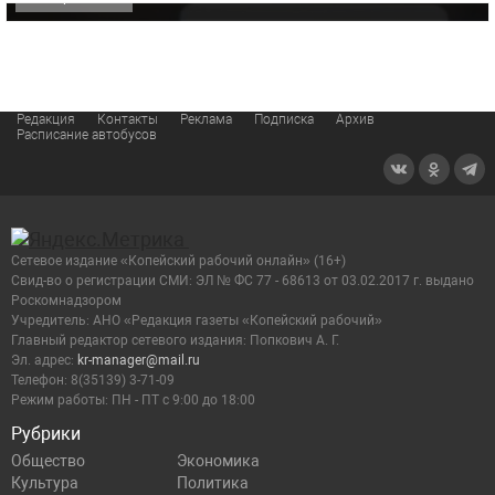
Редакция
Контакты
Реклама
Подписка
Архив
Расписание автобусов
Сетевое издание «Копейский рабочий онлайн» (16+)
Cвид-во о регистрации СМИ: ЭЛ № ФС 77 - 68613 от 03.02.2017 г. выдано
Роскомнадзором
Учредитель: АНО «Редакция газеты «Копейский рабочий»
Главный редактор сетевого издания: Попкович А. Г.
Эл. адрес:
kr-manager@mail.ru
Телефон: 8(35139) 3-71-09
Режим работы: ПН - ПТ с 9:00 до 18:00
Рубрики
Общество
Экономика
Культура
Политика