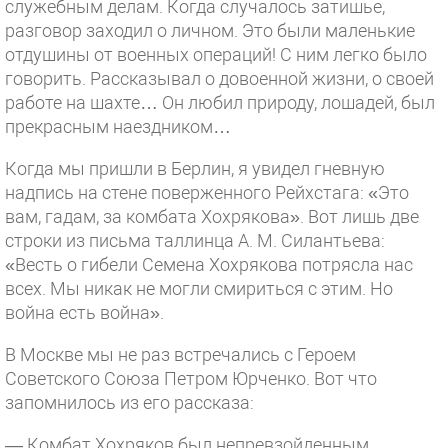
служебным делам. Когда случалось затишье,
разговор заходил о личном. Это были маленькие
отдушины от военных операций! С ним легко было
говорить. Рассказывал о довоенной жизни, о своей
работе на шахте… Он любил природу, лошадей, был
прекрасным наездником…
Когда мы пришли в Берлин, я увидел гневную
надпись на стене поверженного Рейхстага: «Это
вам, гадам, за комбата Хохрякова». Вот лишь две
строки из письма таллинца А. М. Силантьева:
«Весть о гибели Семена Хохрякова потрясла нас
всех. Мы никак не могли смириться с этим. Но
война есть война».
В Москве мы не раз встречались с Героем
Советского Союза Петром Юрченко. Вот что
запомнилось из его рассказа:
— Комбат Хохряков был непревзойденным