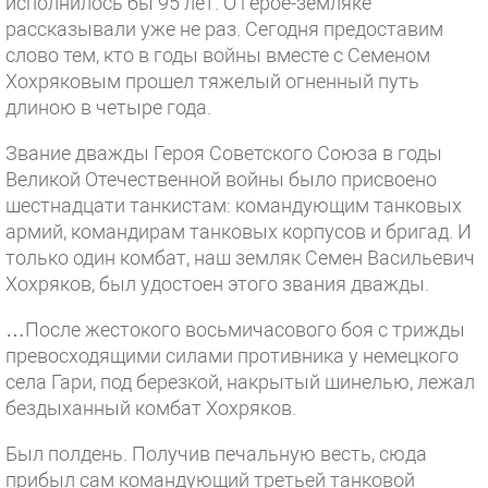
исполнилось бы 95 лет. О герое-земляке
рассказывали уже не раз. Сегодня предоставим
слово тем, кто в годы войны вместе с Семеном
Хохряковым прошел тяжелый огненный путь
длиною в четыре года.
Звание дважды Героя Советского Союза в годы
Великой Отечественной войны было присвоено
шестнадцати танкистам: командующим танковых
армий, командирам танковых корпусов и бригад. И
только один комбат, наш земляк Семен Васильевич
Хохряков, был удостоен этого звания дважды.
…После жестокого восьмичасового боя с трижды
превосходящими силами противника у немецкого
села Гари, под березкой, накрытый шинелью, лежал
бездыханный комбат Хохряков.
Был полдень. Получив печальную весть, сюда
прибыл сам командующий третьей танковой