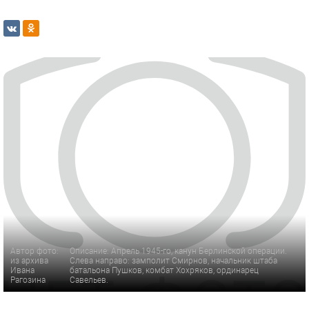
Автор фото:
Описание: Апрель 1945-го, канун Берлинской операции.
из архива
Слева направо: замполит Смирнов, начальник штаба
Ивана
батальона Пушков, комбат Хохряков, ординарец
Рагозина
Савельев.