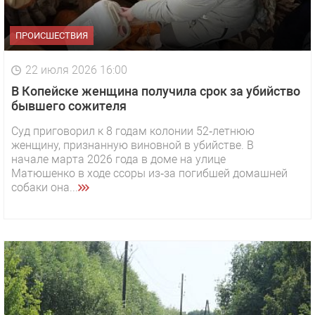
ПРОИСШЕСТВИЯ
22 июля 2026 16:00
В Копейске женщина получила срок за убийство
бывшего сожителя
Суд приговорил к 8 годам колонии 52‑летнюю
женщину, признанную виновной в убийстве. В
начале марта 2026 года в доме на улице
Матюшенко в ходе ссоры из‑за погибшей домашней
собаки она...