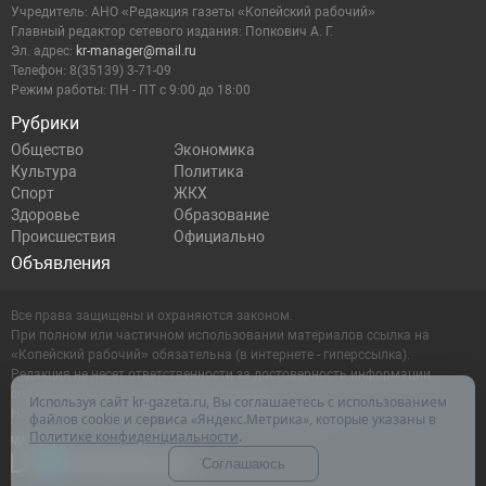
Учредитель: АНО «Редакция газеты «Копейский рабочий»
Главный редактор сетевого издания: Попкович А. Г.
Эл. адрес:
kr-manager@mail.ru
Телефон: 8(35139) 3-71-09
Режим работы: ПН - ПТ с 9:00 до 18:00
Рубрики
Общество
Экономика
Культура
Политика
Спорт
ЖКХ
Здоровье
Образование
Происшествия
Официально
Объявления
Все права защищены и охраняются законом.
При полном или частичном использовании материалов ссылка на
«Копейский рабочий» обязательна (в интернете - гиперссылка).
Редакция не несет ответственности за достоверность информации,
содержащейся в рекламных объявлениях.
Используя сайт kr-gazeta.ru, Вы соглашаетесь с использованием
Настоящий ресурс может содержать материалы 16+
файлов cookie и сервиса «Яндекс.Метрика», которые указаны в
Политике конфиденциальности
.
Соглашаюсь