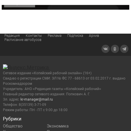
ОФИЦИАЛЬНО
Редакция
Контакты
Реклама
Подписка
Архив
Расписание автобусов
Сетевое издание «Копейский рабочий онлайн» (16+)
Cвид-во о регистрации СМИ: ЭЛ № ФС 77 - 68613 от 03.02.2017 г. выдано
Роскомнадзором
Учредитель: АНО «Редакция газеты «Копейский рабочий»
Главный редактор сетевого издания: Попкович А. Г.
Эл. адрес:
kr-manager@mail.ru
Телефон: 8(35139) 3-71-09
Режим работы: ПН - ПТ с 9:00 до 18:00
Рубрики
Общество
Экономика