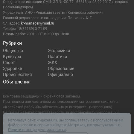
Cвид-во о регистрации СМИ: ЭЛ № ФС 77 - 68613 от 03.02.2017 г. выдано
Роскомнадзором
Учредитель: АНО «Редакция газеты «Копейский рабочий»
Главный редактор сетевого издания: Попкович А. Г.
Эл. адрес:
kr-manager@mail.ru
Телефон: 8(35139) 3-71-09
Режим работы: ПН - ПТ с 9:00 до 18:00
Рубрики
Общество
Экономика
Культура
Политика
Спорт
ЖКХ
Здоровье
Образование
Происшествия
Официально
Объявления
Все права защищены и охраняются законом.
При полном или частичном использовании материалов ссылка на
«Копейский рабочий» обязательна (в интернете - гиперссылка).
Редакция не несет ответственности за достоверность информации,
содержащейся в рекламных объявлениях.
Используя сайт kr-gazeta.ru, Вы соглашаетесь с использованием
Настоящий ресурс может содержать материалы 16+
файлов cookie и сервиса «Яндекс.Метрика», которые указаны в
Политике конфиденциальности
.