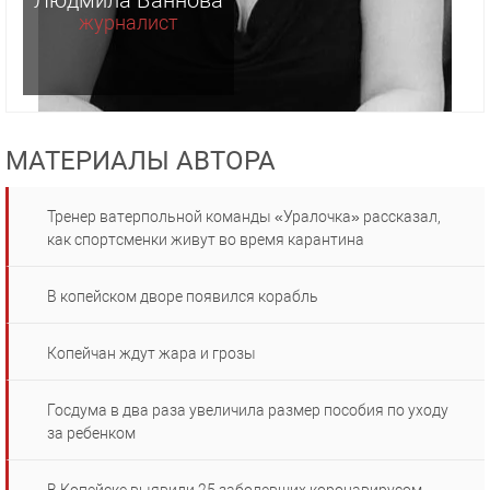
Людмила Баннова
журналист
МАТЕРИАЛЫ АВТОРА
Тренер ватерпольной команды «Уралочка» рассказал,
как спортсменки живут во время карантина
В копейском дворе появился корабль
Копейчан ждут жара и грозы
Госдума в два раза увеличила размер пособия по уходу
за ребенком