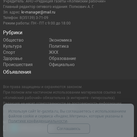
Учредитель: АНО «Редакция газеты «Копейский рабочий»
Главный редактор сетевого издания: Попкович А. Г.
Эл. адрес:
kr-manager@mail.ru
Телефон: 8(35139) 3-71-09
Режим работы: ПН - ПТ с 9:00 до 18:00
Рубрики
Общество
Экономика
Культура
Политика
Спорт
ЖКХ
Здоровье
Образование
Происшествия
Официально
Объявления
Все права защищены и охраняются законом.
При полном или частичном использовании материалов ссылка на
«Копейский рабочий» обязательна (в интернете - гиперссылка).
Редакция не несет ответственности за достоверность информации,
содержащейся в рекламных объявлениях.
Используя сайт kr-gazeta.ru, Вы соглашаетесь с использованием
Настоящий ресурс может содержать материалы 16+
файлов cookie и сервиса «Яндекс.Метрика», которые указаны в
Политике конфиденциальности
.
Соглашаюсь