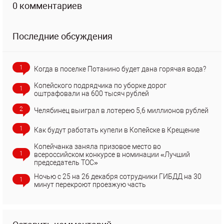
0 комментариев
Последние обсуждения
1
Когда в поселке Потанино будет дана горячая вода?
Копейского подрядчика по уборке дорог
1
оштрафовали на 600 тысяч рублей
2
Челябинец выиграл в лотерею 5,6 миллионов рублей
1
Как будут работать купели в Копейске в Крещение
Копейчанка заняла призовое место во
1
всероссийском конкурсе в номинации «Лучший
председатель ТОС»
Ночью с 25 на 26 декабря сотрудники ГИБДД на 30
1
минут перекроют проезжую часть