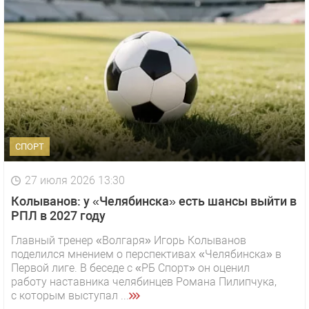
СПОРТ
27 июля 2026 13:30
Колыванов: у «Челябинска» есть шансы выйти в
РПЛ в 2027 году
Главный тренер «Волгаря» Игорь Колыванов
поделился мнением о перспективах «Челябинска» в
Первой лиге. В беседе с «РБ Спорт» он оценил
работу наставника челябинцев Романа Пилипчука,
с которым выступал ...