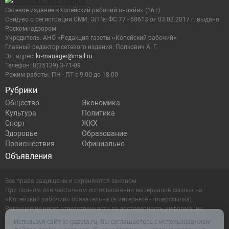
Сетевое издание «Копейский рабочий онлайн» (16+)
Cвид-во о регистрации СМИ: ЭЛ № ФС 77 - 68613 от 03.02.2017 г. выдано
Роскомнадзором
Учредитель: АНО «Редакция газеты «Копейский рабочий»
Главный редактор сетевого издания: Попкович А. Г.
Эл. адрес:
kr-manager@mail.ru
Телефон: 8(35139) 3-71-09
Режим работы: ПН - ПТ с 9:00 до 18:00
Рубрики
Общество
Экономика
Культура
Политика
Спорт
ЖКХ
Здоровье
Образование
Происшествия
Официально
Объявления
Все права защищены и охраняются законом.
При полном или частичном использовании материалов ссылка на
«Копейский рабочий» обязательна (в интернете - гиперссылка).
Редакция не несет ответственности за достоверность информации,
содержащейся в рекламных объявлениях.
Используя сайт kr-gazeta.ru, Вы соглашаетесь с использованием
Настоящий ресурс может содержать материалы 16+