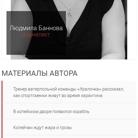
Людмила Баннова
журналист
МАТЕРИАЛЫ АВТОРА
Тренер ватерпольной команды «Уралочка» рассказал,
как спортсменки живут во время карантина
В копейском дворе появился корабль
Копейчан ждут жара и грозы