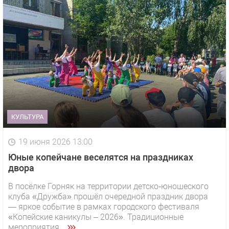
КУЛЬТУРА
19 июня 2026 13:00
Юные копейчане веселятся на праздниках
двора
В посёлке Горняк на территории детско‑юношеского
клуба «Дружба» прошёл очередной праздник двора
— яркое событие в рамках городского фестиваля
«Копейские каникулы – 2026». Традиционные
мероприятия ...