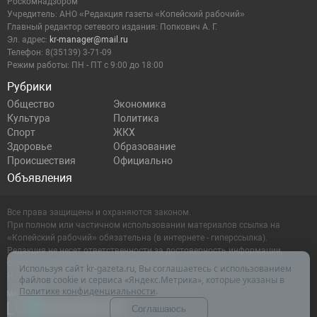
Роскомнадзором
Учредитель: АНО «Редакция газеты «Копейский рабочий»
Главный редактор сетевого издания: Попкович А. Г.
Эл. адрес:
kr-manager@mail.ru
Телефон: 8(35139) 3-71-09
Режим работы: ПН - ПТ с 9:00 до 18:00
Рубрики
Общество
Экономика
Культура
Политика
Спорт
ЖКХ
Здоровье
Образование
Происшествия
Официально
Объявления
Все права защищены и охраняются законом.
При полном или частичном использовании материалов ссылка на
«Копейский рабочий» обязательна (в интернете - гиперссылка).
Редакция не несет ответственности за достоверность информации,
содержащейся в рекламных объявлениях.
Используя сайт kr-gazeta.ru, Вы соглашаетесь с использованием
Настоящий ресурс может содержать материалы 16+
файлов cookie и сервиса «Яндекс.Метрика», которые указаны в
Политике конфиденциальности
.
Соглашаюсь