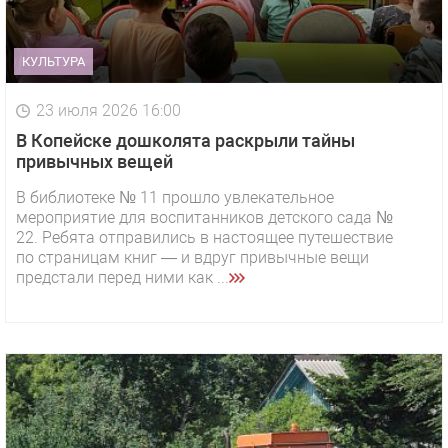
КУЛЬТУРА
23 июля 2026 16:00
В Копейске дошколята раскрыли тайны
привычных вещей
В библиотеке № 11 прошло увлекательное
мероприятие для воспитанников детского сада №
22. Ребята отправились в настоящее путешествие
по страницам книг — и вдруг привычные вещи
предстали перед ними как ...