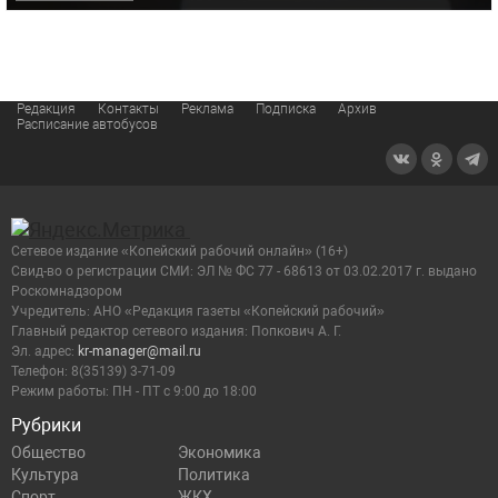
Редакция
Контакты
Реклама
Подписка
Архив
Расписание автобусов
Сетевое издание «Копейский рабочий онлайн» (16+)
Cвид-во о регистрации СМИ: ЭЛ № ФС 77 - 68613 от 03.02.2017 г. выдано
Роскомнадзором
Учредитель: АНО «Редакция газеты «Копейский рабочий»
Главный редактор сетевого издания: Попкович А. Г.
Эл. адрес:
kr-manager@mail.ru
Телефон: 8(35139) 3-71-09
Режим работы: ПН - ПТ с 9:00 до 18:00
Рубрики
Общество
Экономика
Культура
Политика
Спорт
ЖКХ