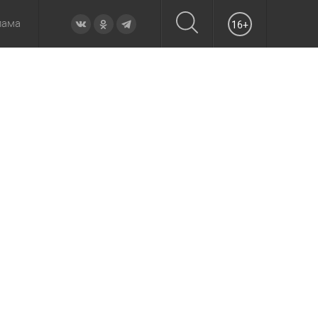
лама
16+
овье
а неделю
Образование
Вчера
Вечерние
Происшествия
Утренние
Официально