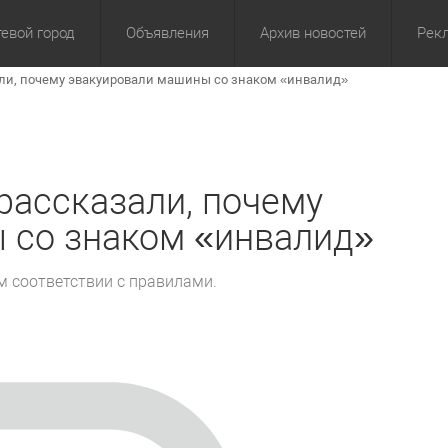
евой город
Объявления
Архив новостей
Рек
ли, почему эвакуировали машины со знаком «инвалид»
омика
Культура
Политика
За сутки
Спорт
За 3 дня
ЖКХ
Здор
З
рассказали, почему
 со знаком «инвалид»
м соответствии с правилами.