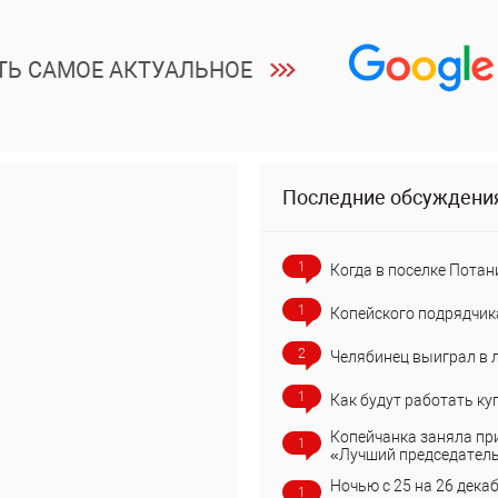
ТЬ САМОЕ АКТУАЛЬНОЕ
Последние обсуждени
1
Когда в поселке Потан
1
Копейского подрядчик
2
Челябинец выиграл в 
1
Как будут работать ку
Копейчанка заняла пр
1
«Лучший председател
Ночью с 25 на 26 дека
1