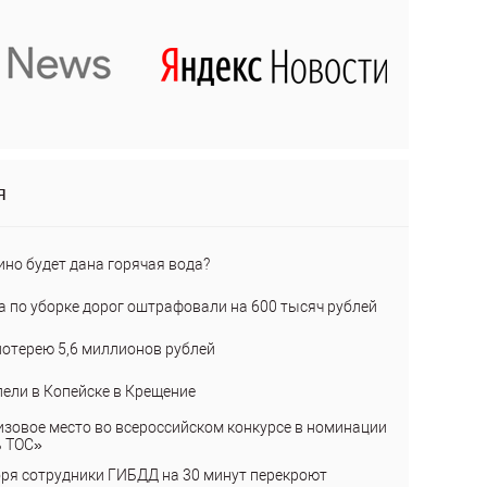
я
ино будет дана горячая вода?
а по уборке дорог оштрафовали на 600 тысяч рублей
лотерею 5,6 миллионов рублей
пели в Копейске в Крещение
изовое место во всероссийском конкурсе в номинации
ь ТОС»
бря сотрудники ГИБДД на 30 минут перекроют