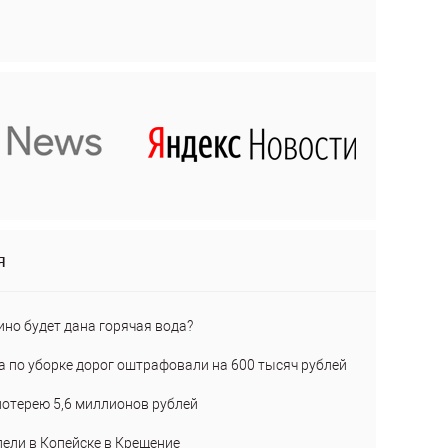
я
ино будет дана горячая вода?
а по уборке дорог оштрафовали на 600 тысяч рублей
лотерею 5,6 миллионов рублей
пели в Копейске в Крещение