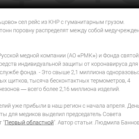
ьцово» сел рейс из КНР с гуманитарным грузом.
тонн поровну распределят между собой медучрежде
Русской медной компании (АО «РМК») и Фонда святой
средств индивидуальной защиты от коронавируса для
-службе фонда. - Это свыше 2,1 миллиона одноразовы
вых щитков, тысяча бесконтактных термометров, 4
езонов — всего более 2,16 миллиона изделий.
лий уже прибыли в наш регион с начала апреля. Ден
иты для медиков выделил председатель Совета
 "
Первый областной
".
Автор статьи: Людмила Банно