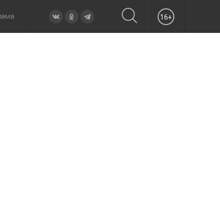
лама
16+
овье
а неделю
Образование
Вчера
Вечерние
Происшествия
Утренние
Официально