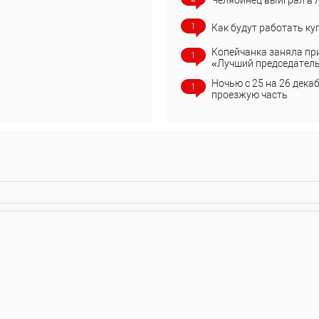
Челябинец выиграл в 
1
Как будут работать ку
Копейчанка заняла пр
1
«Лучший председател
Ночью с 25 на 26 дека
1
проезжую часть