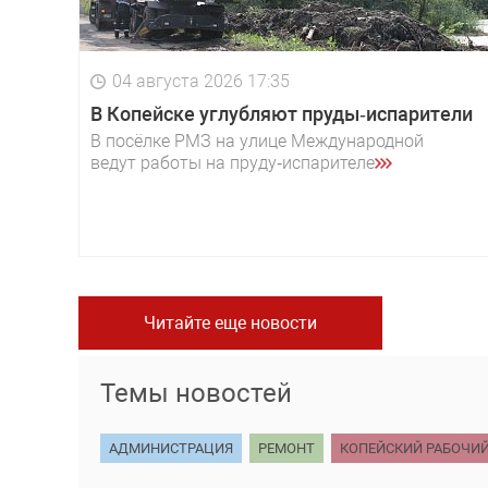
04 августа 2026 17:35
В Копейске углубляют пруды‑испарители
В посёлке РМЗ на улице Международной
ведут работы на пруду‑испарителе
Читайте еще новости
Темы новостей
АДМИНИСТРАЦИЯ
РЕМОНТ
КОПЕЙСКИЙ РАБОЧИ