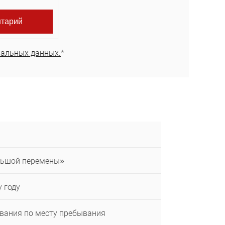
нальных данных.
*
льшой перемены»
 году
ования по месту пребывания