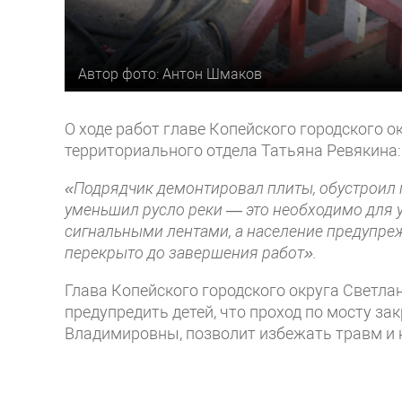
Автор фото: Антон Шмаков
О ходе работ главе Копейского городского 
территориального отдела Татьяна Ревякина:
«Подрядчик демонтировал плиты, обустроил 
уменьшил русло реки — это необходимо для у
сигнальными лентами, а население предупреж
перекрыто до завершения работ».
Глава Копейского городского округа Светла
предупредить детей, что проход по мосту за
Владимировны, позволит избежать травм и 