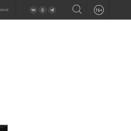
лама
16+
овье
а неделю
Образование
Вчера
Вечерние
Происшествия
Утренние
Официально