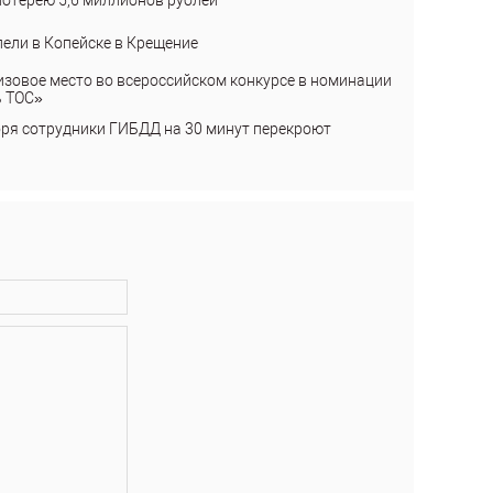
лотерею 5,6 миллионов рублей
пели в Копейске в Крещение
изовое место во всероссийском конкурсе в номинации
ь ТОС»
бря сотрудники ГИБДД на 30 минут перекроют