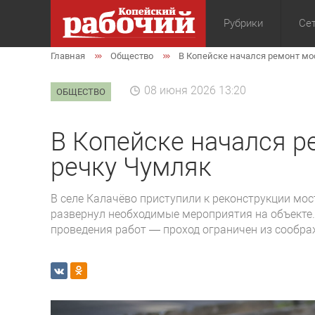
Рубрики
Сет
Главная
Общество
В Копейске начался ремонт мо
Общество
Экон
08 июня 2026 13:20
ОБЩЕСТВО
В Копейске начался р
речку Чумляк
В селе Калачёво приступили к реконструкции мос
развернул необходимые мероприятия на объекте.
проведения работ — проход ограничен из сообра