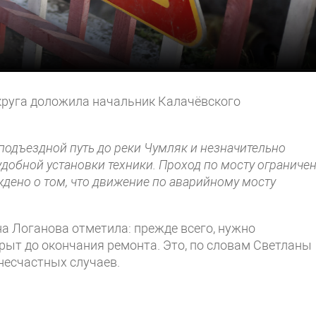
округа доложила начальник Калачёвского
подъездной путь до реки Чумляк и незначительно
добной установки техники. Проход по мосту ограниче
дено о том, что движение по аварийному мосту
на Логанова отметила: прежде всего, нужно
крыт до окончания ремонта. Это, по словам Светланы
несчастных случаев.