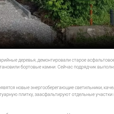
варийные деревья, демонтировали старое асфальтово
тановили бортовые камни. Сейчас подрядчик выполн
оявятся новые энергосберегающие светильники, каче
отуарную плитку, заасфальтируют отдельные участки 