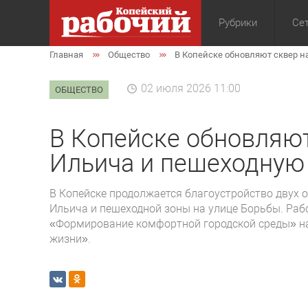
Рубрики
Сет
Главная
Общество
В Копейске обновляют сквер н
Общество
Экон
02 июля 2026 11:00
ОБЩЕСТВО
В Копейске обновляют
Ильича и пешеходную 
В Копейске продолжается благоустройство двух 
Ильича и пешеходной зоны на улице Борьбы. Раб
«Формирование комфортной городской среды» н
жизни».