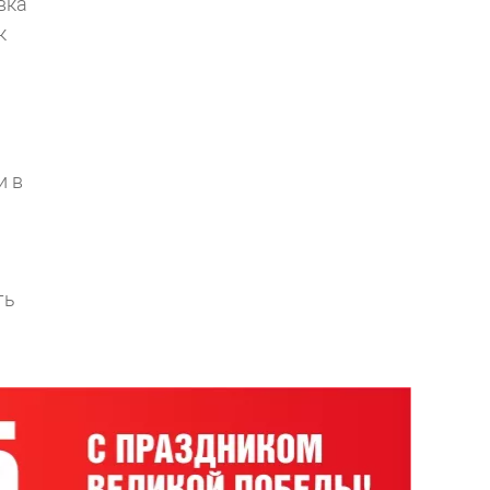
вка
к
и в
ть