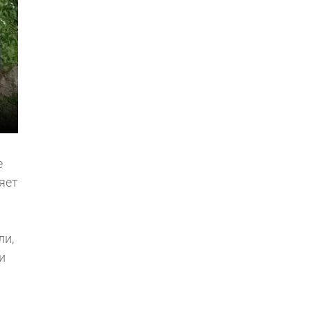
е
яет
ли,
и