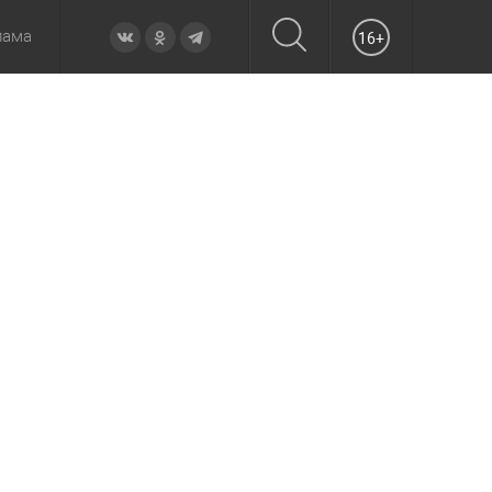
лама
16+
овье
а неделю
Образование
Вчера
Вечерние
Происшествия
Утренние
Официально