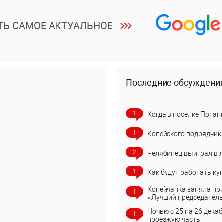
ТЬ САМОЕ АКТУАЛЬНОЕ
Последние обсуждени
1
Когда в поселке Потан
1
Копейского подрядчик
2
Челябинец выиграл в 
1
Как будут работать ку
Копейчанка заняла пр
1
«Лучший председател
Ночью с 25 на 26 дека
1
проезжую часть