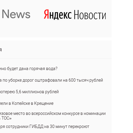
я
ино будет дана горячая вода?
а по уборке дорог оштрафовали на 600 тысяч рублей
лотерею 5,6 миллионов рублей
пели в Копейске в Крещение
изовое место во всероссийском конкурсе в номинации
ь ТОС»
бря сотрудники ГИБДД на 30 минут перекроют