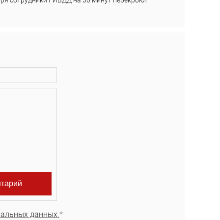
бря сотрудники ГИБДД на 30 минут перекроют
нальных данных.
*