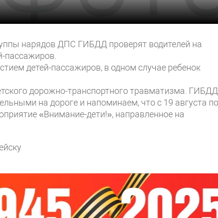
, группы нарядов ДПС ГИБДД проверят водителей на
й-пассажиров.
астием детей-пассажиров, в одном случае ребенок
етского дорожно-транспортного травматизма. ГИБДД
льными на дороге и напоминаем, что с 19 августа по
оприятие «Внимание-дети!», направленное на
ейску