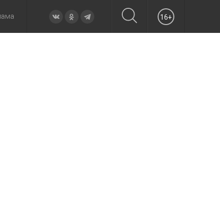
лама
16+
овье
а неделю
Образование
Вчера
Вечерние
Происшествия
Утренние
Официально