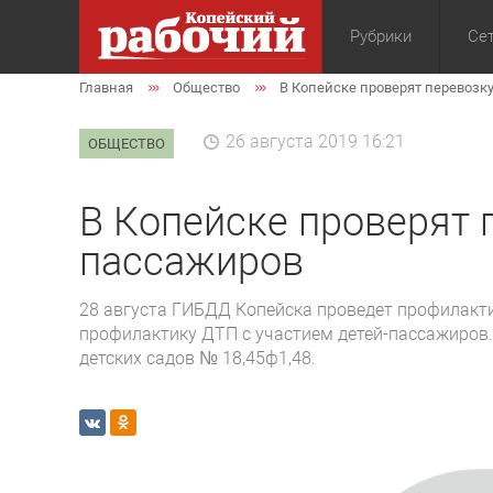
Рубрики
Сет
Главная
Общество
В Копейске проверят перевозк
Общество
Экон
26 августа 2019 16:21
ОБЩЕСТВО
В Копейске проверят 
пассажиров
28 августа ГИБДД Копейска проведет профилакти
профилактику ДТП с участием детей-пассажиров. 
детских садов № 18,45ф1,48.