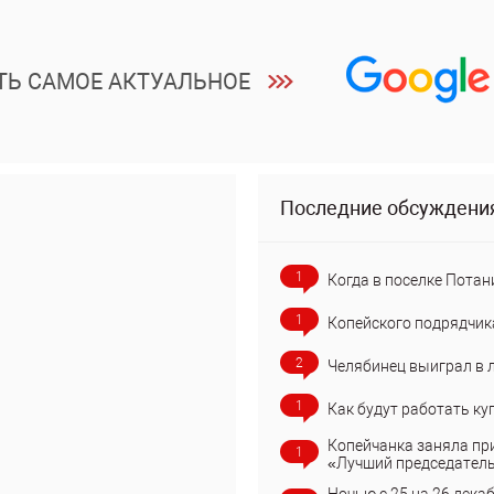
ТЬ САМОЕ АКТУАЛЬНОЕ
Последние обсуждени
1
Когда в поселке Потан
1
Копейского подрядчик
2
Челябинец выиграл в 
1
Как будут работать ку
Копейчанка заняла пр
1
«Лучший председател