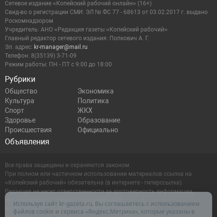
Сетевое издание «Копейский рабочий онлайн» (16+)
Cвид-во о регистрации СМИ: ЭЛ № ФС 77 - 68613 от 03.02.2017 г. выдано
Роскомнадзором
Учредитель: АНО «Редакция газеты «Копейский рабочий»
Главный редактор сетевого издания: Попкович А. Г.
Эл. адрес:
kr-manager@mail.ru
Телефон: 8(35139) 3-71-09
Режим работы: ПН - ПТ с 9:00 до 18:00
Рубрики
Общество
Экономика
Культура
Политика
Спорт
ЖКХ
Здоровье
Образование
Происшествия
Официально
Объявления
Все права защищены и охраняются законом.
При полном или частичном использовании материалов ссылка на
«Копейский рабочий» обязательна (в интернете - гиперссылка).
Редакция не несет ответственности за достоверность информации,
содержащейся в рекламных объявлениях.
Используя сайт kr-gazeta.ru, Вы соглашаетесь с использованием
Настоящий ресурс может содержать материалы 16+
файлов cookie и сервиса «Яндекс.Метрика», которые указаны в