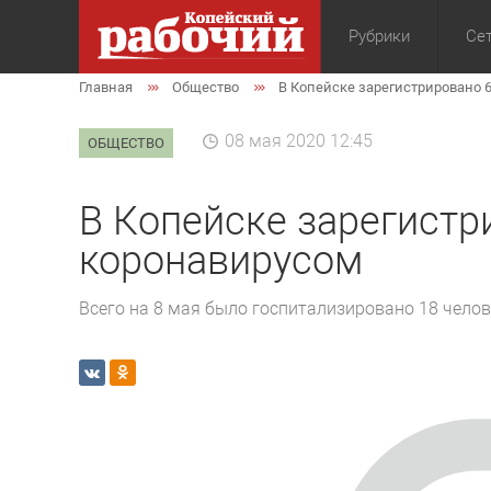
Рубрики
Сет
Главная
Общество
В Копейске зарегистрировано 
Общество
Экон
08 мая 2020 12:45
ОБЩЕСТВО
В Копейске зарегистр
коронавирусом
Всего на 8 мая было госпитализировано 18 челов