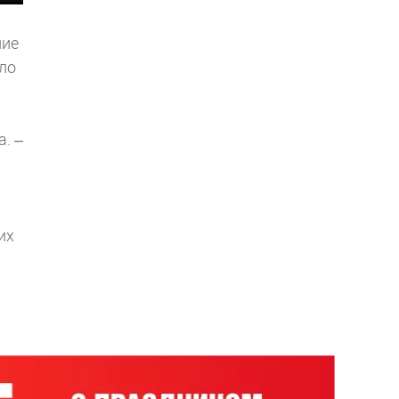
ние
ло
. –
их