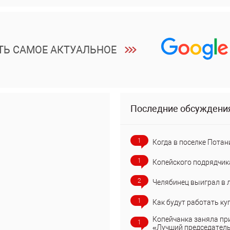
ТЬ САМОЕ АКТУАЛЬНОЕ
Последние обсуждени
1
Когда в поселке Потан
1
Копейского подрядчик
2
Челябинец выиграл в 
1
Как будут работать ку
Копейчанка заняла пр
1
«Лучший председател