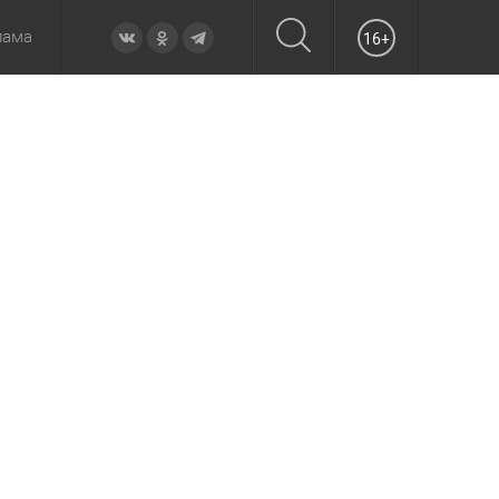
лама
16+
овье
а неделю
Образование
Вчера
Вечерние
Происшествия
Утренние
Официально