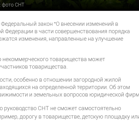
: фото СНТ
ь Федеральный закон “О внесении изменений в
й Федерации в части совершенствования порядка
ржатся изменения, направленные на улучшение
о некоммерческого товарищества может
участников товарищества.
ости, особенно в отношении загородной жилой
находящихся на определенной территории. Об этом
едвижимости и земельных вопросов юридической фир
то руководство СНТ не сможет самостоятельно
пример, дорогу в товариществе, детскую площадку ил