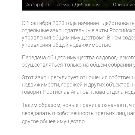
Автор фото: Татьяна Дибривная
Описание
С 1 октября 2023 года начинает действоват
отдельные законодательные акты Российско
управления общим имуществом”. В нем соде
управления общей недвижимостью.
Передача общего имущества садоводческог
осуществляться только на общем собрании 
Этот закон регулирует отношения собственн
недвижимости, гаражей и других объектов, 
говорит Ростислав Агапов, глава отдела н
Таким образом, новые правила означают, ч
передавать в собственность третьих лиц, на
другое общее имущество.