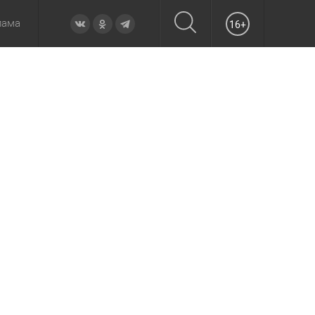
лама
16+
овье
а неделю
Образование
Вчера
Вечерние
Происшествия
Утренние
Официально