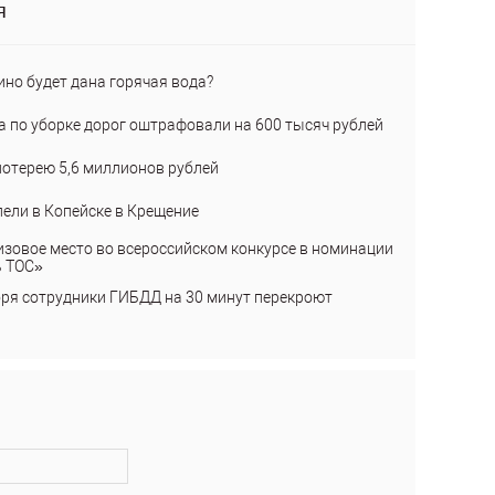
я
ино будет дана горячая вода?
а по уборке дорог оштрафовали на 600 тысяч рублей
лотерею 5,6 миллионов рублей
пели в Копейске в Крещение
изовое место во всероссийском конкурсе в номинации
ь ТОС»
бря сотрудники ГИБДД на 30 минут перекроют