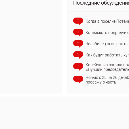
Последние обсуждени
1
Когда в поселке Потан
1
Копейского подрядчик
2
Челябинец выиграл в 
1
Как будут работать ку
Копейчанка заняла пр
1
«Лучший председател
Ночью с 25 на 26 дека
1
проезжую часть