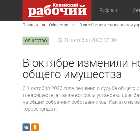
Рубрики
Сет
Главная
Общество
В октябре изменили нормы уп
Общество
Экон
10 октября 2023 12:30
ОБЩЕСТВО
В октябре изменили 
общего имущества
С 1 октября 2023 года решения о судьбе общего
товариществ, а также вопросы установки шлагба
на общих собраниях собственников. Как это изм
корреспондент.