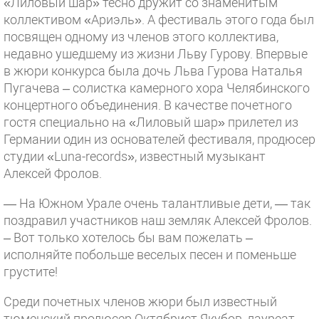
«Лиловый шар» тесно дружит со знаменитым
коллективом «Ариэль». А фестиваль этого года был
посвящен одному из членов этого коллектива,
недавно ушедшему из жизни Льву Гурову. Впервые
в жюри конкурса была дочь Льва Гурова Наталья
Пугачева – солистка камерного хора Челябинского
концертного объединения. В качестве почетного
гостя специально на «Лиловый шар» прилетел из
Германии один из основателей фестиваля, продюсер
студии «Luna-records», известный музыкант
Алексей Фролов.
— На Южном Урале очень талантливые дети, — так
поздравил участников наш земляк Алексей Фролов.
– Вот только хотелось бы вам пожелать –
исполняйте побольше веселых песен и поменьше
грустите!
Среди почетных членов жюри был известный
тюменский продюсер Октябрист Якубов, лауреат