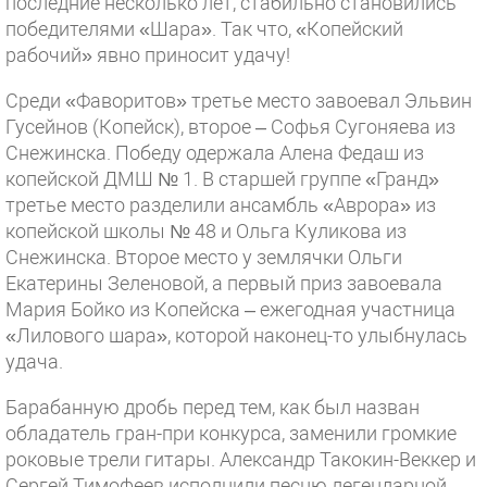
последние несколько лет, стабильно становились
победителями «Шара». Так что, «Копейский
рабочий» явно приносит удачу!
Среди «Фаворитов» третье место завоевал Эльвин
Гусейнов (Копейск), второе – Софья Сугоняева из
Снежинска. Победу одержала Алена Федаш из
копейской ДМШ № 1. В старшей группе «Гранд»
третье место разделили ансамбль «Аврора» из
копейской школы № 48 и Ольга Куликова из
Снежинска. Второе место у землячки Ольги
Екатерины Зеленовой, а первый приз завоевала
Мария Бойко из Копейска – ежегодная участница
«Лилового шара», которой наконец-то улыбнулась
удача.
Барабанную дробь перед тем, как был назван
обладатель гран-при конкурса, заменили громкие
роковые трели гитары. Александр Такокин-Веккер и
Сергей Тимофеев исполнили песню легендарной