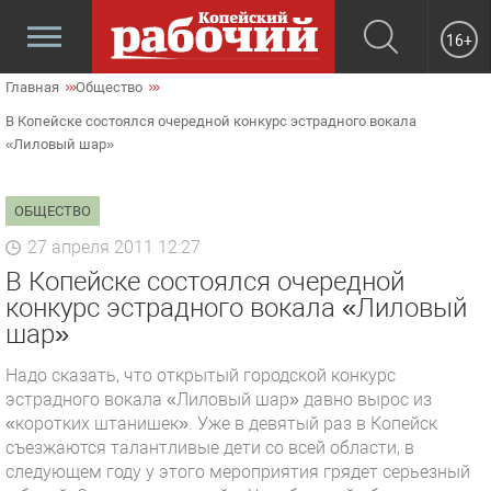
16+
Главная
Общество
В Копейске состоялся очередной конкурс эстрадного вокала
«Лиловый шар»
ОБЩЕСТВО
27 апреля 2011 12:27
В Копейске состоялся очередной
конкурс эстрадного вокала «Лиловый
шар»
Надо сказать, что открытый городской конкурс
эстрадного вокала «Лиловый шар» давно вырос из
«коротких штанишек». Уже в девятый раз в Копейск
съезжаются талантливые дети со всей области, в
следующем году у этого мероприятия грядет серьезный