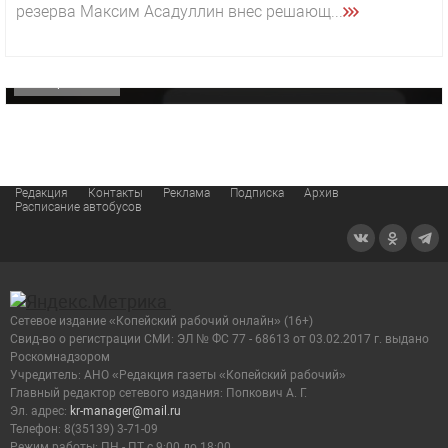
резерва Максим Асадуллин внес решающ...
«Звезда» Метрана стала главным героем нового
видео компании
ОФИЦИАЛЬНО
Редакция
Контакты
Реклама
Подписка
Архив
Расписание автобусов
Сетевое издание «Копейский рабочий онлайн» (16+)
Cвид-во о регистрации СМИ: ЭЛ № ФС 77 - 68613 от 03.02.2017 г. выдано
Роскомнадзором
Учредитель: АНО «Редакция газеты «Копейский рабочий»
Главный редактор сетевого издания: Попкович А. Г.
Эл. адрес:
kr-manager@mail.ru
Телефон: 8(35139) 3-71-09
Режим работы: ПН - ПТ с 9:00 до 18:00