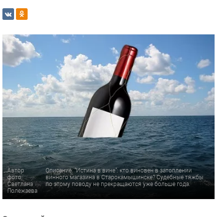
Автор
Описание: "Истина в вине": кто виновен в затоплении
фото:
винного магазина в Старокамышинске? Судебные тяжбы
Светлана
по этому поводу не прекращаются уже больше года.
Полежаева