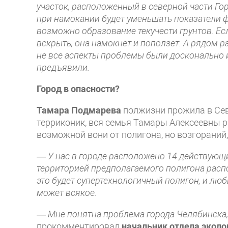
участок, расположенный в северной части Го
при намокании будет уменьшать показатели ф
возможно образование текучести грунтов. Есл
вскрыть, она намокнет и поползет. А рядом р
не все аспекты проблемы были досконально из
предъявили.
Город в опасности?
Тамара Подмарева
полжизни прожила в Сев
терриконик, вся семья Тамары Алексеевны р
возможной вони от полигона, но возгораний
—
У нас в городе расположено 14 действующи
территорией предполагаемого полигона распо
это будет супертехнологичный полигон, и лю
может всякое.
—
Мне понятна проблема города Челябинска,
прокомментировал
начальник отдела эколо