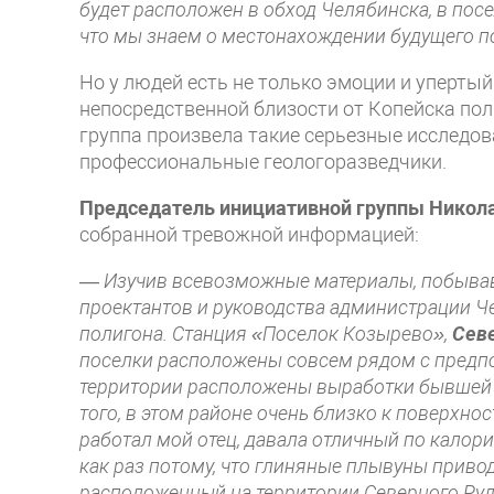
будет расположен в обход Челябинска, в посе
что мы знаем о местонахождении будущего п
Но у людей есть не только эмоции и упертый
непосредственной близости от Копейска по
группа произвела такие серьезные исследо
профессиональные геологоразведчики.
Председатель инициативной группы Никол
собранной тревожной информацией:
—
Изучив всевозможные материалы, побывав
проектантов и руководства администрации Ч
полигона. Станция «Поселок Козырево»,
Сев
поселки расположены совсем рядом с предп
территории расположены выработки бывшей ш
того, в этом районе очень близко к поверхно
работал мой отец, давала отличный по калорий
как раз потому, что глиняные плывуны привод
расположенный на территории Северного Руд