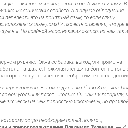
рняцкого жилого массива, сложен особыми глинами. И
изико-механических свойств. А в случае обводнения
и перевести это на понятный язык, то если глину
асположены жилые дома! У нас есть опасения, что дал
учены. По крайней мере, никаких экспертиз нам так и
ерном руднике. Окна ее барака выходили прямо на
аботала на шахте. Пожилая женщина боится не толь
, которые могут привести к необратимым последстви
х террикоников. В этом году на них было 3 взрыва. По
ложен угольный пласт. Сколько бы нам ни говорили, 
бые эксцессы на нем полностью исключены, но произо
 которому остро необходим новый полигон,
—
гии и природопользования Владимир Туленцев.
—
И