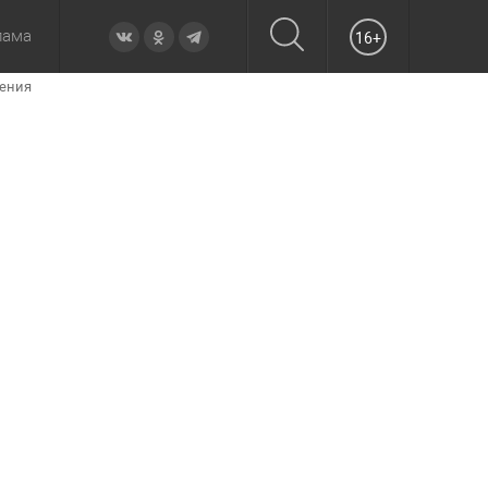
лама
16+
чения
овье
а неделю
Образование
Вчера
Вечерние
Происшествия
Утренние
Официально