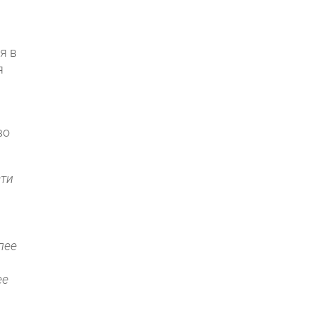
я в
я
во
сти
лее
ее