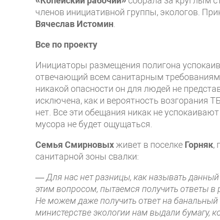
«Копейский рабочий»
собрала за круглым с
членов инициативной группы, экологов. Прин
Вячеслав Истомин
.
Все по проекту
Инициаторы размещения полигона успокаив
отвечающий всем санитарным требованиям
никакой опасности он для людей не предста
исключена, как и вероятность возгорания ТБ
нет. Все эти обещания никак не успокаивают 
мусора не будет ощущаться.
Семья Смирновых
живет в поселке
Горняк
,
санитарной зоны свалки:
—
Для нас нет разницы, как называть данный 
этим вопросом, пытаемся получить ответы в 
Не можем даже получить ответ на банальный 
министерстве экологии нам выдали бумагу, к