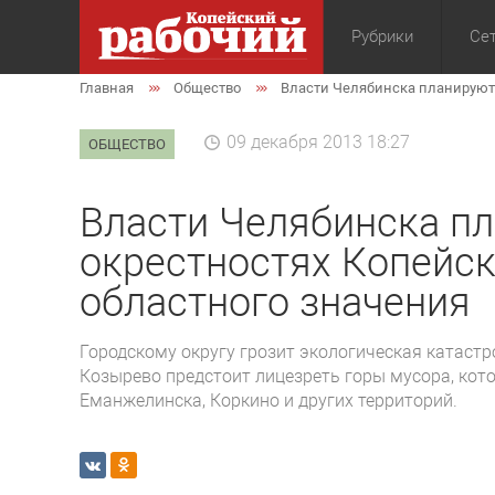
Рубрики
Сет
Главная
Общество
Власти Челябинска планируют 
Общество
Экон
09 декабря 2013 18:27
ОБЩЕСТВО
Власти Челябинска пл
окрестностях Копейс
областного значения
Городскому округу грозит экологическая катаст
Козырево предстоит лицезреть горы мусора, кот
Еманжелинска, Коркино и других территорий.