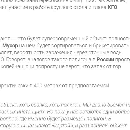
толом всех заинтересованных лиц: простых жителей,
ял участие в работе круглого стола и глава
КГО
ают — это будет суперсовременный объект, полнос
.
Мусор
на нем будет сортироваться и брикетировать
вляет, вероятность заражения через сточные воды
О. Говорят, аналогов такого полигона в
России
прост
копейчан: они попросту не верят, что запах от гор
 практически в 400 метрах от предполагаемой
объект: хоть свалка, хоть полигон. Мы давно бьемся н
разных инстанциях. Но пока у нас остаются одни вопро
вопрос: где именно будет размещен полигон. В
оторую они называют «картой», и разъяснили: объект