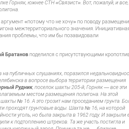
лке Горняк, южнее СТН «Связист». Вот, пожалуй, и все,
олигона.
 аргумент «потому что не хочу» по поводу размещени
лигона межтерриториального значения. Инициативна
вания проблемы, что им бы позавидовали
ай Братанов
поделился с присутствующими кропотли
 на публичных слушаниях, поразился недальновидно
елябинска в вопросе выбора территории размещения
ерный Рудник
, поселок шахты 205-й, Горняк — все эти
олагаемым местом размещения полигона. На этой
ахты № 16. А это грозит нам проседанием грунта. Бо
сти проходят грунтовые воды. Шахта № 16, на которой
ности уголь, но была закрыта в 1962 году. И закрыли 
или к подтоплению штреков. Та же участь постигла и
ника кирпичный завод. Причина та же — близкие