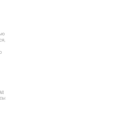
тью
ся,
о
ад
сы.