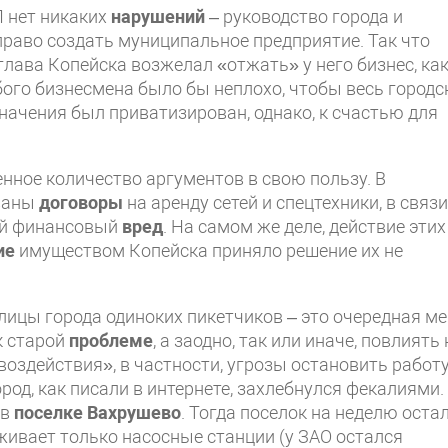
 нет никаких
нарушений
– руководство города и
раво создать муниципальное предприятие. Так что
глава Копейска возжелал «отжать» у него бизнес, ка
бого бизнесмена было бы неплохо, чтобы весь городс
ачения был приватизирован, однако, к счастью для
нное количество аргументов в свою пользу. В
рваны
договоры
на аренду сетей и спецтехники, в связи
ый финансовый
вред
. На самом же деле, действие этих
ие
имуществом Копейска приняло решение их не
ицы города одиноких пикетчиков – это очередная м
к старой
проблеме
, а заодно, так или иначе, повлиять 
воздействия», в частности, угрозы остановить работ
од, как писали в интернете, захлебнулся фекалиями.
 в
поселке Вахрушево
. Тогда поселок на неделю оста
уживает только насосные станции (у ЗАО остался