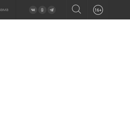
лама
16+
овье
а неделю
Образование
Вчера
Вечерние
Происшествия
Утренние
Официально