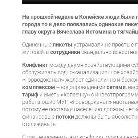
На прошлой неделе в Копейске люди были 
города то и дело появлялись одинокие пик
главу округа Вячеслава Истомина в тягчайш
Одиночные
пикеты
устраивали не простые 
жителей, а
сотрудники
скандально известно
Конфликт
между двумя хозяйствующими суб
обслуживать водно-канализационное хозяйст
«Горводоканал» желает единолично и беск
комплексом
– водопроводными
сетями
, на
тариф
и иметь «копеечку» с инвестпрограммы
работающие МУП «Горводоканал» настаива
потому ее поставки населению должны четк
финансовые
потоки
должны быть абсолютн
отслеживать.
Стоит напомнить, что конфликт между двум