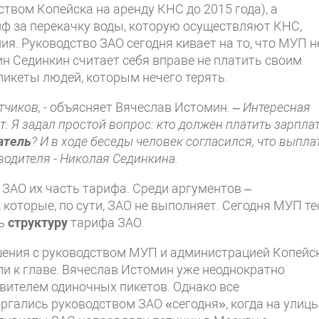
вом Копейска на аренду КНС до 2015 года), а
ф за перекачку воды, которую осуществляют КНС,
я. Руководство ЗАО сегодня кивает на то, что МУП н
ин Сединкин считает себя вправе не платить своим
пикеты людей, которым нечего терять.
тчиков,
- объясняет Вячеслав Истомин. –
Интересная
ет. Я задал простой вопрос: кто должен платить зарпла
атель
? И в ходе беседы человек согласился, что выпла
водителя - Николая Сединкина.
ЗАО их часть тарифа. Среди аргументов –
которые, по сути, ЗАО не выполняет. Сегодня МУП те
ть
структуру
тарифа ЗАО.
шения с руководством МУП и администрацией Копейс
ли к главе. Вячеслав Истомин уже неоднократно
вителем одиночных пикетов. Однако все
оргались руководством ЗАО «сегодня», когда на улиц