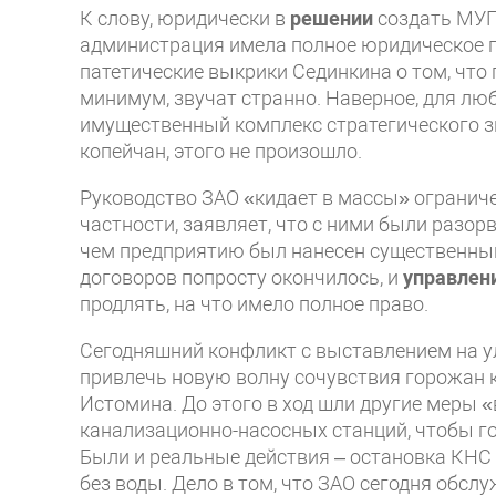
К слову, юридически в
решении
создать МУП
администрация имела полное юридическое п
патетические выкрики Сединкина о том, что 
минимум, звучат странно. Наверное, для лю
имущественный комплекс стратегического зн
копейчан, этого не произошло.
Руководство ЗАО «кидает в массы» ограниче
частности, заявляет, что с ними были разо
чем предприятию был нанесен существенн
договоров попросту окончилось, и
управлен
продлять, на что имело полное право.
Сегодняшний конфликт с выставлением на ул
привлечь новую волну сочувствия горожан 
Истомина. До этого в ход шли другие меры «
канализационно-насосных станций, чтобы гор
Были и реальные действия – остановка КНС
без воды. Дело в том, что ЗАО сегодня обсл