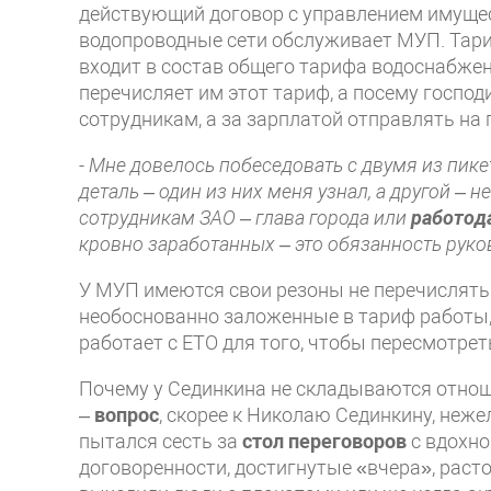
действующий договор с управлением имущест
водопроводные сети обслуживает МУП. Тари
входит в состав общего тарифа водоснабжени
перечисляет им этот тариф, а посему господ
сотрудникам, а за зарплатой отправлять на 
- Мне довелось побеседовать с двумя из пике
деталь – один из них меня узнал, а другой – н
сотрудникам ЗАО – глава города или
работод
кровно заработанных – это обязанность руко
У МУП имеются свои резоны не перечислять 
необоснованно заложенные в тариф работы, 
работает с ЕТО для того, чтобы пересмотре
Почему у Сединкина не складываются отно
–
вопрос
, скорее к Николаю Сединкину, неже
пытался сесть за
стол переговоров
с вдохно
договоренности, достигнутые «вчера», раст