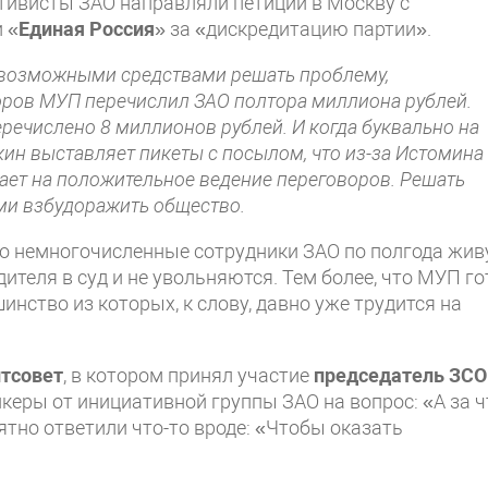
тивисты ЗАО направляли петиции в Москву с
 «
Единая Россия
» за «дискредитацию партии».
ми возможными средствами решать проблему,
воров МУП перечислил ЗАО полтора миллиона рублей.
ечислено 8 миллионов рублей. И когда буквально на
ин выставляет пикеты с посылом, что из-за Истомина
вает на положительное ведение переговоров. Решать
ами взбудоражить общество.
что немногочисленные сотрудники ЗАО по полгода жив
дителя в суд и не увольняются. Тем более, что МУП г
инство из которых, к слову, давно уже трудится на
тсовет
, в котором принял участие
председатель ЗСО
икеры от инициативной группы ЗАО на вопрос: «А за ч
ятно ответили что-то вроде: «Чтобы оказать