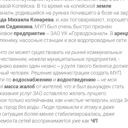
авой Копейска. В то время на копейской
земле
нал», родившийся на руинах почившего в бозе на за
ода Михаила Конарева
, и, как поговаривают, хорошег
ия Сединкина
, МУП был очень быстро признан
 новое
предприятие
– ЗАО УК «Горводоканал». В
арен
ехнику, насосные станции и все водопроводные сети.
, что он может существовать на рынке коммунальных
качественнее, нежели муниципальные предприятия,
-
нако важен один нюанс – у руля такого бизнеса долж
ный человек. Решение администрации создать МУП,
ги по
водоснабжению
и
водоотведению
– не моя
ая
масса жалоб
от жителей, что я был вынужден стать
казания услуг ЗАО оставляло желать лучшего.
ое только копейчанам, как «чистые четверги», когда 
ь город без воды. Люди привыкли к этому и даже
гда ситуация более-менее стабилизировалась, даже
емонта сетей воспринимается уже как
ЧП
.