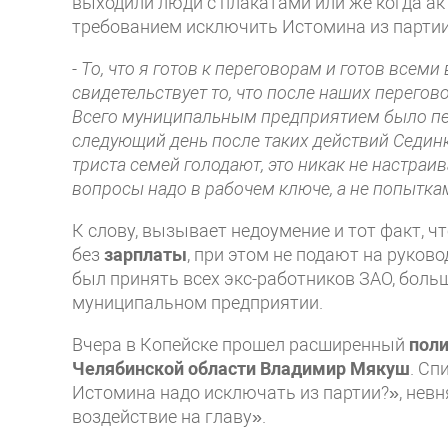
выходили люди с плакатами или же когда ак
требованием исключить Истомина из партии
- То, что я готов к переговорам и готов все
свидетельствует то, что после наших перего
Всего муниципальным предприятием было пер
следующий день после таких действий Сединк
триста семей голодают, это никак не настраи
вопросы надо в рабочем ключе, а не попытк
К слову, вызывает недоумение и тот факт, 
без
зарплаты
, при этом не подают на руково
был принять всех экс-работников ЗАО, больш
муниципальном предприятии.
Вчера в Копейске прошел расширенный
поли
Челябинской области Владимир Мякуш
. Сп
Истомина надо исключать из партии?», невн
воздействие на главу».