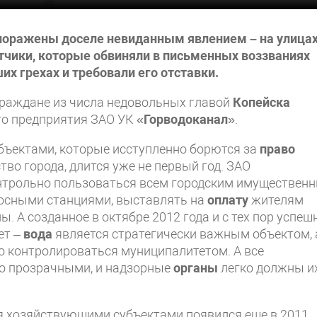
поражены доселе невиданным явлением – на улица
етчики, которые обвиняли в письменных воззваниях
их грехах и требовали его отставки.
граждане из числа недовольных главой
Копейска
го предприятия ЗАО УК «
Горводоканал
».
ъектами, которые исступленно борются за
право
во города, длится уже не первый год. ЗАО
онтрольно пользоваться всем городским имуществен
сосными станциями, выставлять на
оплату
жителям
. А созданное в октябре 2012 года и с тех пор успеш
ет –
вода
является стратегически важным объектом, 
о контролироваться муниципалитетом. А все
о прозрачными, и надзорные
органы
легко должны и
я хозяйствующими субъектами появился еще в 2011