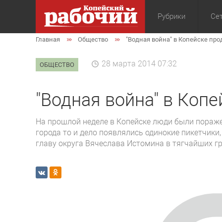
Рубрики
Сет
Главная
Общество
"Водная война" в Копейске пр
Общество
Экон
28 марта 2014 07:32
ОБЩЕСТВО
"Водная война" в Коп
На прошлой неделе в Копейске люди были пораж
города то и дело появлялись одинокие пикетчики
главу округа Вячеслава Истомина в тягчайших гр