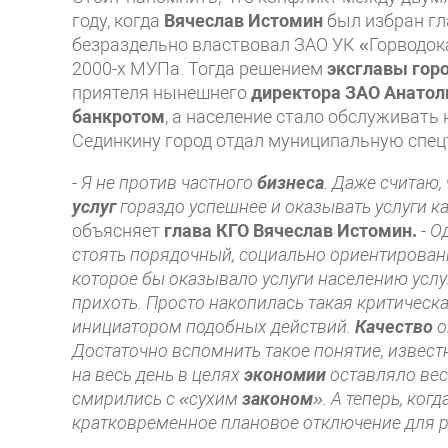
году, когда
Вячеслав Истомин
был избран гл
безраздельно властвовал ЗАО УК «Горводока
2000-х МУПа. Тогда решением
эксглавы гор
приятеля нынешнего
директора ЗАО Анатол
банкротом
, а население стало обслуживать
Сединкину город отдал муниципальную спецт
- Я не против частного
бизнеса
. Даже считаю
услуг
гораздо успешнее и оказывать услуги 
объясняет
глава КГО Вячеслав Истомин.
-
Од
стоять порядочный, социально ориентирован
которое бы оказывало услуги населению услу
прихоть. Просто накопилась такая критическ
инициатором подобных действий.
Качество
о
Достаточно вспомнить такое понятие, известн
на весь день в целях
экономии
оставляло вес
смирились с «сухим
законом
». А теперь, ко
кратковременное плановое отключение для р